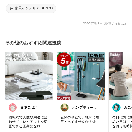
チェア 完成品 リビング学習 椅子 キャスター シンプル 北欧 おし
#新築
#ダイニングテーブル
#イス
#学習イス
#北欧
#調節
#家具
ゃれ 天然木 足置き 調整 LIFE ISSEIKI
家具インテリア DENZO
#アルダー
#ナチュラル
#こども
#買ってよかった
#ナチュラルイ
ンテリア
#入学
#勉強机
#学習グッズ
2020年3月8日に投稿されました
その他のおすすめ関連投稿
まあこ ¨̮♡
ハンプティー🥚
みこ
｜タイパ便利グ
妹の
ッズ
回転式で人数や用途に合
玄関の傘立て、地味に場
今日は外に
わせて、レイアウトを変
所とってませんか？💦
めた日は、
更できる画期的なローテ
なおうち時間
ーブル！
床置きの傘立て、掃除の
ゲームも読