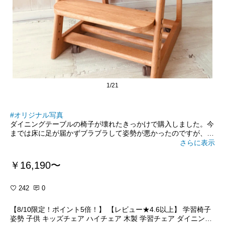
1/21
#オリジナル写真
ダイニングテーブルの椅子が壊れたきっかけで購入しました。今
までは床に足が届かずブラブラして姿勢が悪かったのですが、足
置き場ができたら前よりすっと座れるようになりました。成長に
さらに表示
合わせて調整できるので、長く使えてオススメです！色も北欧調
でおしゃれです。
￥16,190〜
イスの下にコロコロキャスターが付いていて、動かしやすいので
掃除が楽ですよ！重みがかかるとイスが固定されます。上の子も
242
0
同じものを使っていてよかったので今回は弟用にも購入！大人も
もちろん座れます(^^)楽天セール時にクーポン出ること多いで
【8/10限定！ポイント5倍！】 【レビュー★4.6以上】 学習椅子
す！
姿勢 子供 キッズチェア ハイチェア 木製 学習チェア ダイニング