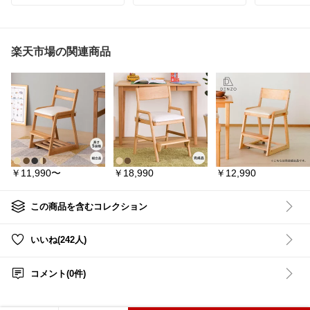
たびにどかして、底に水
これ1台✨
୨୧┈┈┈┈┈┈┈┈┈┈
がたまってヌメヌメ…っ
┈┈┈┈୨୧
てなってませんか？
✅ 14段階
で好きな姿
#まあこインテリアcollect
このアンブレラスタンド
✅ 低反発座
楽天市場の関連商品
ion
は引っ掛けて浮かせる収
座り心地
#まあこテーブルcollectio
納✨床に接しないからサ
✅ コンパク
n
ッと拭くだけ、水はねも
なデザイン
カラッと乾く🎉
୨୧┈┈┈┈┈┈┈┈┈┈
スリムで玄関がスッキ
おうち時間
┈┈┈┈୨୧
リ、山崎実業towerの安心
たいゲーミン
設計👍
センターテーブル 高級感
#G-DREAM
回転 ホワイト ブラック
急な雨の日もサッと取り
グ座椅子
#
鏡面 テーブル ローテーブ
出せる♪
座椅子
#ゲ
ル おしゃれ 105 140 白
ラックスチ
￥11,990〜
￥18,990
￥12,990
黒 回転式 四角 リビング
✧⋆✦⋆☾⋆✦⋆✧
らしインテ
テーブル 伸縮 伸長式 エ
時間充実
#
クステンション モダン 北
✨️詳細気になる方は右下
欧
の
～ ＊ ～ ＊ 
この商品を含むコレクション
🎈楽天市場で詳細を見る
＊ ～ ＊ ～ 
#ローテーブル
#韓国イン
🎈を⬇️クリック⬇️
～
テリア
#テーブル
#ホワ
いいね(242人)
イトインテリア
#おしゃ
✧⋆✦⋆☾⋆✦⋆✧
詳しくは、
れ
#モダン
#シック
#新居
天市場を見
#引っ越し
#引っ越し準備
#玄関収納
#傘立て
#浮か
ク👆
コメント(0件)
#プレゼント
せる収納
#暮らしを整え
る
#おしゃれ収納
#山崎
他の✨おすす
実業
#みこroom