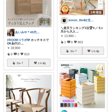
lemon_life✿2児ママ
＼楽天ランキング1位🏆✨／ 6ヶ
月から大人
...
あいみや＊40代🌷くらしを楽しむ
￥
13,980～
#ROOMコラボ🩷
ホッチキスで
1
0
803
OK👍穴の
...
￥
28,900
コレ
いいね
0
0
810
コレ
いいね