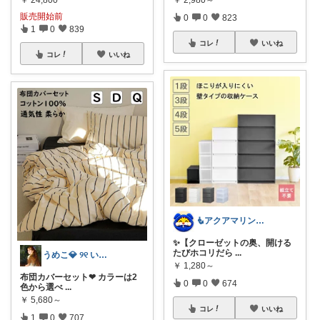
販売開始前
0
0
823
1
0
839
コレ
いいね
コレ
いいね
🧜アクアマリン⚡️暮らしに笑顔をプラス
✨【クローゼットの奥、開ける
たびホコリだら
...
うめこ💎 ୨୧ いつも感謝 ୨୧
￥
1,280～
布団カバーセット❤︎ カラーは2
0
0
674
色から選べ
...
￥
5,680～
コレ
いいね
1
0
707