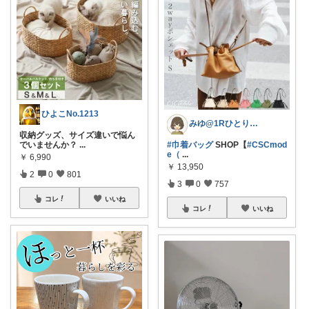
ひよこNo.1213
みゆ@1Rひとり暮らし
収納グッズ、サイズ違いで悩ん
でいませんか？
...
#巾着バッグ
SHOP【
#CSCmod
e（
...
￥
6,990
￥
13,950
2
0
801
3
0
757
コレ
いいね
コレ
いいね