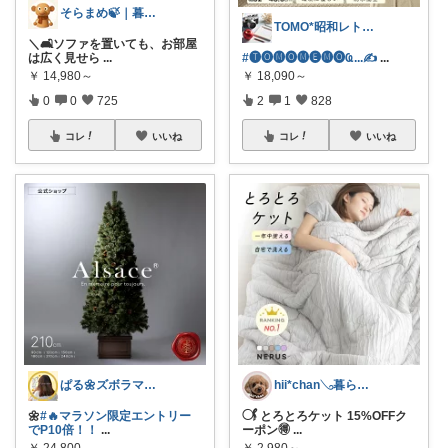
そらまめ🍃｜暮らしの便利グッズ
TOMO*昭和レトロ 📷🍎
＼🛋️ソファを置いても、お部屋
は広く見せら
...
#🅣🅞︎🅜🅞︎🅜🅔︎🅜🅞︎︎︎︎Ҩ...✍
...
￥
14,980～
￥
18,090～
0
0
725
2
1
828
コレ
いいね
コレ
いいね
ぱる🌼ズボラママのラク家事
hii*chan𓂅暮らしと子ども
🌼
#🔥マラソン限定エントリー
𓋜 とろとろケット 15%OFFク
でP10倍！！
...
ーポン🉐
...
￥
24,800
￥
2,980～