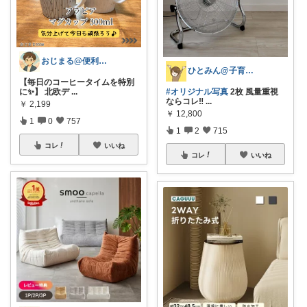
おじまる@便利雑貨🧼ファション👚
ひとみん@子育てと可愛いもの好き⚮̈
【毎日のコーヒータイムを特別
に✨】 北欧デ
...
#オリジナル写真
2枚 風量重視
ならコレ‼
...
￥
2,199
￥
12,800
1
0
757
1
2
715
コレ
いいね
コレ
いいね