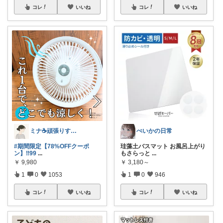
コレ
いいね
コレ
いいね
ミナ☕️頑張りすぎない暮らし🏠
ぺいかの日常
#期間限定【78%OFFクーポ
珪藻土バスマット お風呂上がり
ン】‼️99
...
もさらっと
...
￥
9,980
￥
3,180～
1
0
1053
1
0
946
コレ
いいね
コレ
いいね