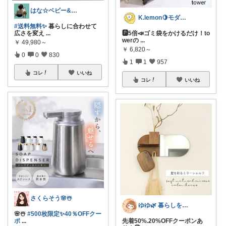
はな☆ベビー&キッズ
K.lemon🍋モダン+家事楽+🐶
#送料無料✨
暮らしに合わせて
広さを変え
...
🅿️5倍📣ゴミ袋をかけるだけ！to
werの
...
￥
49,980～
￥
6,820～
0
0
830
1
1
957
コレ
いいね
コレ
いいね
さくらそう‪🌸☃️
ゆゆ🌿 暮らしを整えたい🫖
🌸☃️
#500枚限定✨40％OFFクー
ポ
...
先着50%.20%OFFクーポンあ