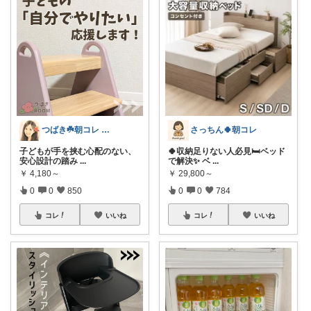
つばき☘️朝コレ 家事・育児・仕事を楽に
さっちん🍀朝コレ
子どもが手を挟む心配のない、
🍀収納足りない人必見🛏️ベッド
安心設計の踏み
...
で解決✨ ベ
...
￥
4,180～
￥
29,800～
0
0
850
0
0
784
コレ
いいね
コレ
いいね