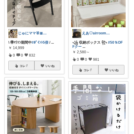
じゅにママ🐰🎀2yboyワーママ
えあ♡airroom❀ラクして整う暮らし
\ 🉐ﾏﾗｿﾝ期間中
#ﾎﾟｲﾝﾄ5倍
/
...
꧁ 収納ボックス ꧂
#50％OF
Fクー
...
￥
14,999
￥
2,580～
0
0
832
0
0
981
コレ
いいね
コレ
いいね