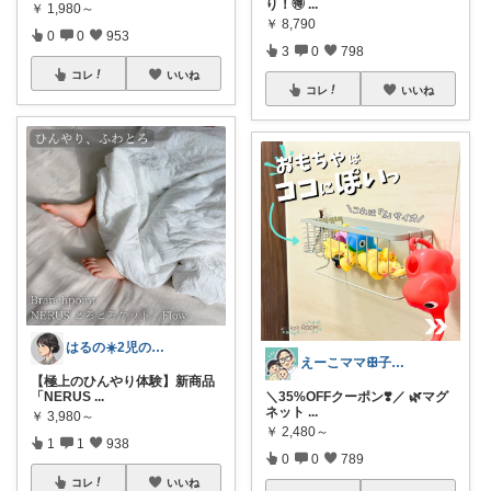
り！🉐
...
￥
1,980～
￥
8,790
0
0
953
3
0
798
コレ
いいね
コレ
いいね
はるの☀️2児のママ𓂃◌𓈒𓐍
えーこママꕥ子供達と夏を楽しむぞ☀️
【極上のひんやり体験】新商品
「NERUS
...
＼35%OFFクーポン❣️／ 🌿マグ
ネット
...
￥
3,980～
￥
2,480～
1
1
938
0
0
789
コレ
いいね