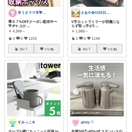
🐰うさママ🐰💖キッズ・ママの日常✨
さあや🌼5日6日有難うございます
🉐６７%OFFクーポン配布中〜
V字カットでミラーが邪魔にな
🎊🎉✨ 上か
...
らず取っ手が3
...
￥
4,399～
￥
1,980～
3
0
1253
2
0
1148
コレ
いいね
コレ
いいね
すみっこ𖧷
ginny ♡
テーブル横にちょこっと拡張 to
先着500🏷️40%off ステンレスの