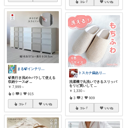
コレ
いいね
まる🍃インテリア×くらし
トスカナ🤗ありがとうございます💕
🍃奥行き浅め✨バラして使える
収納ケース🌿
...
洗濯機で丸洗いできるスリッパ
をリピ買いして
...
￥
7,999～
￥
1,330～
0
0
915
3
2
909
コレ
いいね
コレ
いいね