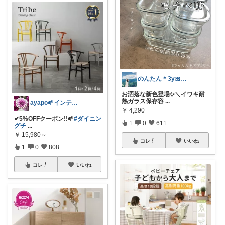
のんたん＊3y🎀1y👶🏻🍼
お洒落な新色登場✨＼イワキ耐
熱ガラス保存容
...
ayapo🌱インテリア&雑貨
￥
4,290
✔︎5%OFFクーポン!!🌱
#ダイニン
1
0
611
グチ
...
￥
15,980～
コレ
いいね
1
0
808
コレ
いいね