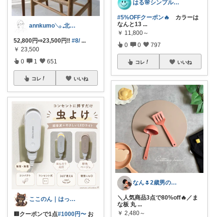
はる🌸シンプル＆便利な暮らし
#5%OFFクーポン🔥
カラーは
なんと13
...
annkumo𓂅 𓈒北欧ゆるミニマル
￥
11,800～
52,800円⇨23,500円‼️
#8/
...
0
0
797
￥
23,500
0
1
651
コレ
いいね
コレ
いいね
なん🌷2歳男の子ママ⿻*.アイコン変更
＼人気商品3点で80%off🔥／ま
ここのん｜はっぴいライフ💓
な板 丸
...
￥
2,480～
🟥クーポンで1点
#1000円〜
お