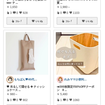
wer テ
...
質
...
￥
1,650
￥
1,980～
3
0
928
0
0
1103
コレ
いいね
コレ
いいね
もちぱん🤎40代主婦のくらしメモ
れみママ@便利雑貨¸¸kids
🤎 吊るして隠せる ✤ ティッシ
📣300枚限定‼️50%OFFクーポ
ュケース
...
ン 8
...
￥
980～
￥
5,480
0
0
902
1
0
1060