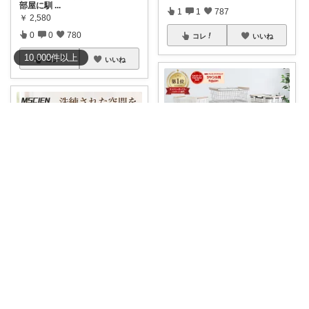
部屋に馴
...
1
1
787
￥
2,580
0
0
780
コレ
いいね
10,000
件
以上
コレ
いいね
だぬきち
【限定クーポンで4,382円~】楽
まみぃ🌼暮らしの便利グッズ｜毎日朝コレ
天1位
...
￥
4,980～
【📚 リビングやデスクに書類が
山積みになる
...
1
0
782
￥
2,980～
3
0
786
コレ
いいね