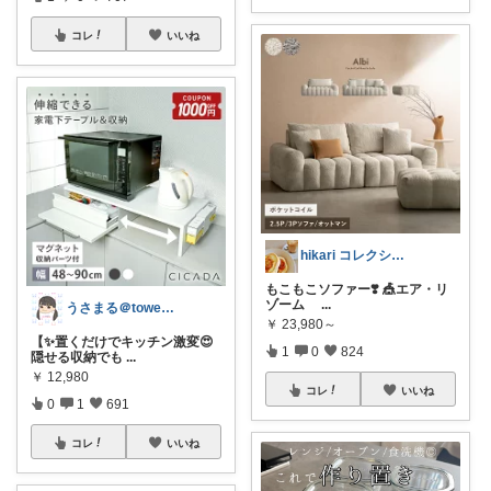
コレ
いいね
hikari コレクション見てね✨
もこもこソファー❣️ 🎪エア・リ
ゾーム
...
うさまる＠tower愛好家
￥
23,980～
【✨置くだけでキッチン激変😍
1
0
824
隠せる収納でも
...
￥
12,980
コレ
いいね
0
1
691
コレ
いいね