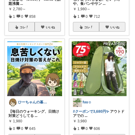
題沸騰
...
や、食パンやサン
...
￥
2,780～
￥
1,980～
1
0
858
1
0
712
コレ
いいね
コレ
いいね
ひーちゃんの暮らしと服ROOM🌷
fuu☺︎
【毎日のウォーキング、日焼け
#クーポンで3,680円✨
アウトド
対策どうしてる
...
アでの
...
￥
1,980
￥
3,980
0
0
645
1
0
606