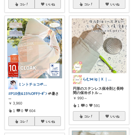
コレ
いいね
コレ
いいね
らむ⋈ ig｜X ｜🍋｜ameblo
ミントチョコ🌱いつもありがとう
円形のステンレス保冷剤と長時
間の保冷ボトル
...
#P10倍&15%OFFｸｰﾎﾟﾝ
🌱暑さ
...
￥
990～
￥
3,960
1
0
591
1
0
604
コレ
いいね
コレ
いいね