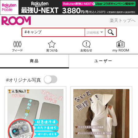
ROOM
楽天トップへ
詳細検索
Feed
見つける
お知らせ
商品
ユーザー
#オリジナル写真