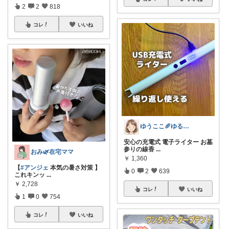
2
2
818
コレ
いいね
ゆうここ🥖ゆるっと楽しくお得な暮らしꕤ
安心の充電式 電子ライター お墓
参りの線香
...
おみ🌿在宅ママ
￥
1,360
【
#アンジェ
本気の暑さ対策 】
0
2
639
これキンッ
...
￥
2,728
コレ
いいね
1
0
754
コレ
いいね