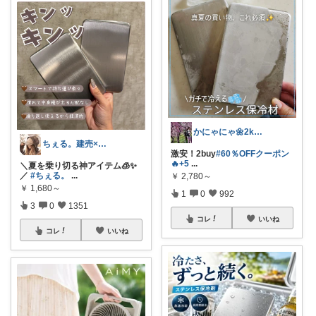
かにゃにゃ🌼2kids mama
ちぇる。建売×暖色お家づくり
激安！2buy
#60％OFFクーポン
🔥+5
...
＼夏を乗り切る神アイテム🧊✨
／
#ちぇる。
...
￥
2,780～
￥
1,680～
1
0
992
3
0
1351
コレ
いいね
コレ
いいね