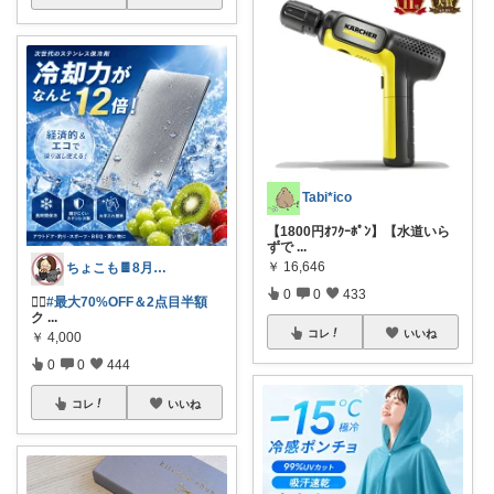
Tabi*ico
【1800円ｵﾌｸｰﾎﾟﾝ】【水道いら
ずで
...
￥
16,646
ちょこも🍫8月の推し♡お買物メモ
0
0
433
🏃‍♀️
#最大70%OFF＆2点目半額
ク
...
コレ
いいね
￥
4,000
0
0
444
コレ
いいね