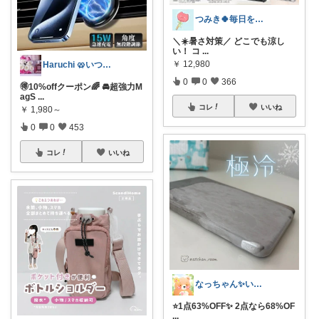
つみき🍀毎日をご機嫌にする♡
＼☀️暑さ対策／ どこでも涼し
い！ コ
...
￥
12,980
Haruchi 🥨いつもありがとう🌸
0
0
366
🉐10%offクーポン🌈 🚘超強力M
agS
...
コレ
いいね
￥
1,980～
0
0
453
コレ
いいね
なっちゃん✨いつもありがとう😊✨
⭐️1点63%OFF✨ 2点なら68%OF
...