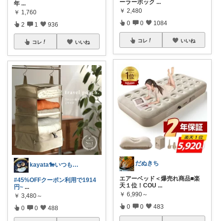
ーラーボック
...
年
...
￥
2,480
￥
1,760
0
0
1084
2
1
936
コレ
いいね
コレ
いいね
だぬきち
kayata🐎いつもありがとう😊
エアーベッド＜爆売れ商品■楽
#45%OFFクーポン利用で1914
天１位！COU
...
円~
...
￥
6,990～
￥
3,480～
0
0
483
0
0
488