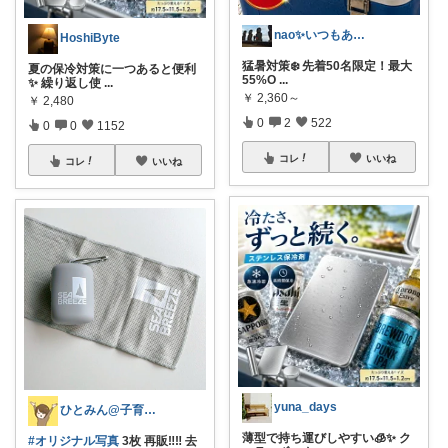
nao✨いつもありがとう😊
HoshiByte
猛暑対策❄️ 先着50名限定！最大
夏の保冷対策に一つあると便利
55%O
...
✨ 繰り返し使
...
￥
2,360～
￥
2,480
0
2
522
0
0
1152
コレ
いいね
コレ
いいね
yuna_days
ひとみん@子育てと可愛いもの好き⚮̈
薄型で持ち運びしやすい🧊✨ ク
#オリジナル写真
3枚 再販‼️‼️ 去