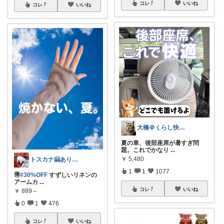
コレ
いいね
コレ
いいね
大橋＠くらし快適LAB🌿
夏の車、後部座席が暑すぎ問
題。これでかなり
...
￥
5,480
トスカナ🤗ありがとうございます💕
1
1
1077
🉐
#30%OFF
すずしいリネンの
アームカ
...
コレ
いいね
￥
889～
0
1
476
コレ
いいね