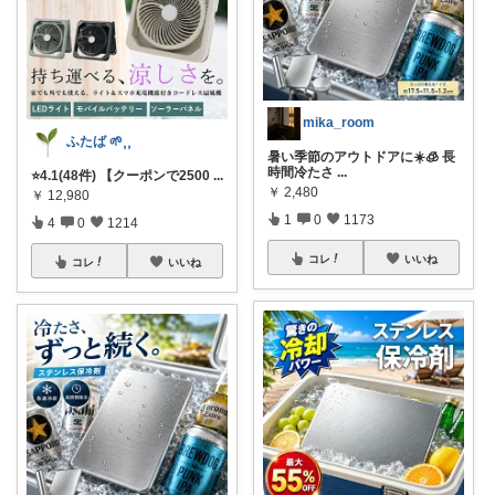
mika_room
ふたば 🌱⸒⸒
暑い季節のアウトドアに☀️🧊 長
時間冷たさ
...
⭐️4.1(48件) 【クーポンで2500
...
￥
2,480
￥
12,980
1
0
1173
4
0
1214
コレ
いいね
コレ
いいね