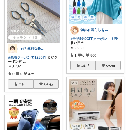
ゆゆ🌿 暮らしを整えたい🫖
#全品50%OFFクーポン！！🉐
暑い日の
...
￥
2,280
mei＊便利な暮らし🌸かわいいもの
1
0
860
#先着クーポンで1280円
まだク
ーポン有
...
コレ
いいね
￥
3,480
0
0
435
コレ
いいね