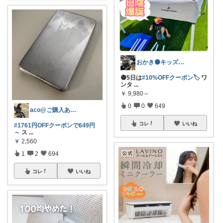
おかき🟡キッズ、子供服、暑さ対策
🟡5日は
#10%OFFクーポン🏷️
ワ
ンタ
...
￥
9,980～
0
0
649
aco@ご購入ありがとうございます✨️
コレ
いいね
#1761円OFFクーポンで649円
～
ス
...
￥
2,560
1
2
694
コレ
いいね