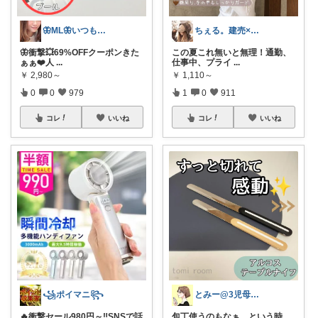
🦋ML🦋いつもありがとう💓
ちぇる。建売×暖色お家づくり
🦋衝撃💥69%OFFクーポンきた
この夏これ無いと無理！通勤、
ぁぁ❤️人
...
仕事中、プライ
...
￥
2,980～
￥
1,110～
0
0
979
1
0
911
コレ
いいね
コレ
いいね
꧁ポイマニ꧂
とみー@3児母の部屋⭐️
🔥衝撃セール980円～‼️SNSで話
包丁使うのもなぁ、という時