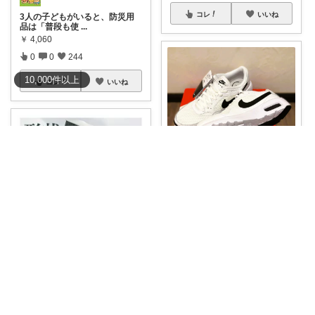
コレ
いいね
3人の子どもがいると、防災用
品は「普段も使
...
￥
4,060
0
0
244
10,000
件
以上
コレ
いいね
nao✨いつもありがとう😊
#オリジナル写真
#ナイキシュー
ズ
...
￥
9,500
3
1
675
ゆるまま⭐︎いつもありがとうございます✨
コレ
いいね
UVカット率100%👏 晴れ雨兼用
の折り畳
...
￥
3,080～