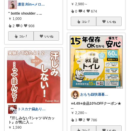
￥
2,980～
凛音.𝗥𝗶𝗻༝༝メロウな暮らし🧸
0
4
674
" bottle shoulder ..
...
￥
1,000
コレ
いいね
2
0
908
コレ
いいね
おもち🐹快適暮らし🌸オリ写🪴
⭐️4.49⭐️全品10%OFFクーポン★
...
トスカナ🤗ありがとうございます💕
￥
2,280～
『汗しみないTシャツ UVカッ
3
2
786
ト』が気に入
...
￥
1,590
コレ
いいね