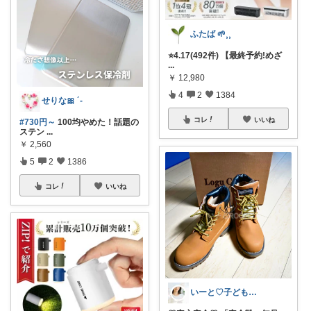
ふたば 🌱⸒⸒
⭐️4.17(492件) 【最終予約!めざ
...
￥
12,980
4
2
1384
せりな🎀 ´-
コレ
いいね
#730円～
100均やめた！話題の
ステン
...
￥
2,560
5
2
1386
コレ
いいね
いーと♡子ども日用品/スイーツギフト/猫