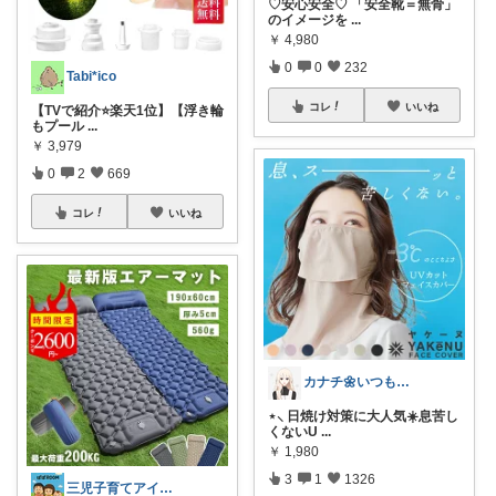
♡安心安全♡ 「安全靴＝無骨」
のイメージを
...
￥
4,980
0
0
232
Tabi*ico
コレ
いいね
【TVで紹介⭐️楽天1位】【浮き輪
もプール
...
￥
3,979
0
2
669
コレ
いいね
カナチ🌼いつもご覧くださり感謝ꕤ
⋆⸜ 日焼け対策に大人気☀️息苦し
くないU
...
￥
1,980
3
1
1326
三児子育てアイテム