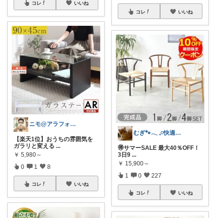
コレ
いいね
コレ
いいね
ニモ@アラフォーこだわり男子
むぎ🐾‪𓂃 𓈒𓏸快適な寝具紹介
【楽天1位】おうちの雰囲気を
ガラリと変える
...
🉐サマーSALE 最大40％OFF！
3日9
...
￥
5,980～
￥
15,900～
0
1
8
1
0
227
コレ
いいね
コレ
いいね