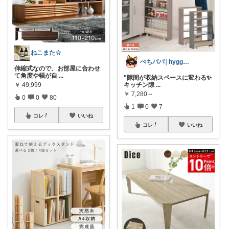
ねこまた☆
ぺちパパ│hyggeな心意気を大切に🌿
伸縮式なので、お部屋に合わせ
て角度や幅が自
...
"隙間が収納スペースに変わる✨️
キッチン隙
...
￥
49,999
￥
7,280～
0
0
80
1
0
7
コレ
いいね
コレ
いいね