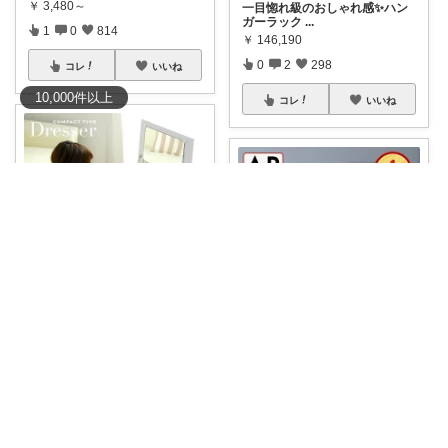
￥
3,480～
​一目惚れ級のおしゃれ感✨️ハン
ガーラック
...
1
0
814
￥
146,190
0
2
298
コレ
いいね
10,000
件
以上
コレ
いいね
Кanon🌸4y👧3y👦
#ka_ドレッサー🧸oo
完成品＆
ACFIELD🍀 ご購入感謝です
ミラー付
...
￥
13,640
🉐8/4 20時～8/5までポイント5
倍！
...
0
0
10
￥
29,990
0
0
11
コレ
いいね