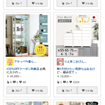
コレ
いいね
コレ
いいね
アサッペ🐾暮らしを整える愛用品セレクト
りえ🌸ごきげんな暮らし🏠🌿
#10%OFFクーポン対象品
お気
🌸
#片付けたい気持ちはあるけ
に入りの
...
ど…
組み立て
...
￥
44,990～
￥
19,800～
0
1
46
1
0
1024
コレ
いいね
コレ
いいね