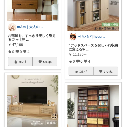
mAm｜大人のご褒美セレクト
お部屋を、すっきり美しく整え
ぺちパパ│hyggeな心意気を大切に🌿
る♡ ↪︎【完
...
￥
47,166
"デッドスペースをおしゃれ収納
に変える✨️
...
0
0
4
￥
11,180～
0
0
4
コレ
いいね
コレ
いいね