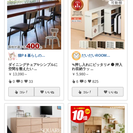
猫P🌷暮らしの中で見つけたお気に入り
だいだいROOM@整う暮らし｜インテリア
ダイニングチェア✨シンプルに
⳹押し入れにピッタリ⳼ 🟠 押入
空間を整えたい
...
れ収納ラッ
...
￥
13,090～
￥
5,980～
0
0
33
6
0
825
コレ
いいね
コレ
いいね