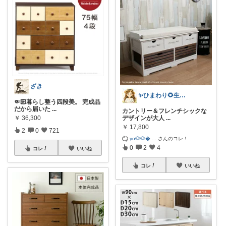
ざき
✨ひまわり🌻生活雑貨・純喫茶✨
🤏🏻暮らし整う四段美。 完成品
だから届いた
...
カントリー＆フレンチシックな
デザインが大人
...
￥
36,300
￥
17,800
2
0
721
yo🐶🐶
...
さんのコレ！
0
2
4
コレ
いいね
コレ
いいね