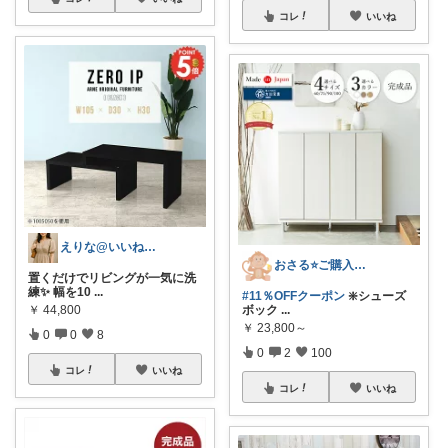
コレ
いいね
えりな@いいね100%バック💓
おさる⭐ご購入感謝🐹
置くだけでリビングが一気に洗
練✨ 幅を10
...
#11％OFFクーポン
❇️シューズ
ボック
...
￥
44,800
￥
23,800～
0
0
8
0
2
100
コレ
いいね
コレ
いいね