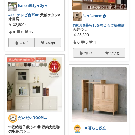
Кanon🌸4y👧3y👦
#ka_テレビ台🧸oo
天然ラタン×
シュンroom🏠
木目調
...
￥
32,800～
#家具
#暮らしを整える
#新生活
天井つ
...
0
0
22
￥
36,300
0
0
4
コレ
いいね
コレ
いいね
だいだいROOM@整う暮らし｜インテリア
⳹収納迷子救う⳼ 🟠 収納力抜群
J⏩暮らし役立つアイテム&防災備蓄
の収納ボッ
...