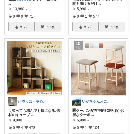
...
靴を履けるだけ
...
￥
13,980～
￥
5,990～
0
0
71
0
1
577
コレ
いいね
コレ
いいね
@やっほー🌱心地よい暮らし
いがちゃん🎶ご購入感謝です🎶
＼並べても積んでも様になる♪古
🈹クーポン配布中5%OFFほかお
材のキューブ
...
得なクーポ
...
￥
9,800
￥
5,990～
0
4
478
0
1
104