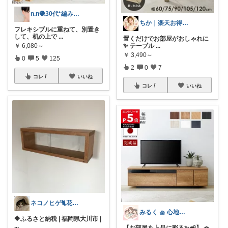
n.n🧶30代*編み物と暮らし
ちか｜楽天お得ROOM🛍️
フレキシブルに重ねて、別置き
して、机の上で
...
置くだけでお部屋がおしゃれに
✨ テーブル
...
￥
6,080～
￥
3,490～
0
5
125
2
0
7
コレ
いいね
コレ
いいね
ネコノヒゲ🐈花好きオタクの庭🪴
みるく 🧺 心地よい、上質な暮らしを
🔶ふるさと納税 | 福岡県大川市 |
...
【お部屋を上品に彩る✨🛋️】 🧺