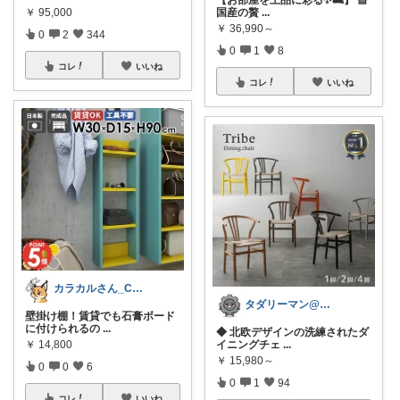
国産の贅
...
￥
95,000
￥
36,990～
0
2
344
0
1
8
コレ
いいね
コレ
いいね
カラカルさん_CRCL😺朝コレ4時
タダリーマン@はてなブロガー
壁掛け棚！賃貸でも石膏ボード
に付けられるの
...
◆ 北欧デザインの洗練されたダ
イニングチェ
...
￥
14,800
￥
15,980～
0
0
6
0
1
94
コレ
いいね