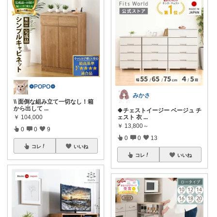
❁POPO❁
みかさ
\\ 面倒な組み立て一切なし！箱
から出して
...
🍀チェストイージー ベージュ チ
ェスト 衣
...
￥
104,000
￥
13,800～
0
0
9
0
0
13
コレ
いいね
コレ
いいね