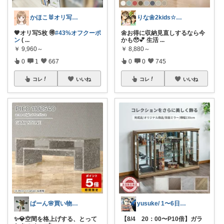
かほこ🐰オリ写350枚以上
りな🌼2kids☆毎日をちょっと快適に
🧡オリ写5枚︎ 🉐
#43%オフクーポ
🌼お得に収納見直しするなら今
ン
(
...
かも🥹💕 生活
...
￥
9,960～
￥
8,880～
0
1
667
0
0
745
コレ
いいね
コレ
いいね
ぱーん🌸買い物マニア
yusuke/ 1〜6日購入感謝♫
✨💎空間を格上げする、とって
【8/4 20：00〜P10倍】ガラ