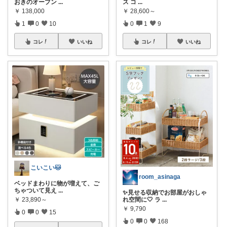
おきのオープン
...
ス コ
...
￥
138,000
￥
28,600～
1
0
10
0
1
9
コレ
いいね
コレ
いいね
こいこい🐱
room_asinaga
ベッドまわりに物が増えて、ご
ちゃついて見え
...
✨見せる収納でお部屋がおしゃ
れ空間に🤍 ラ
...
￥
23,890～
￥
9,790
0
0
15
0
0
168