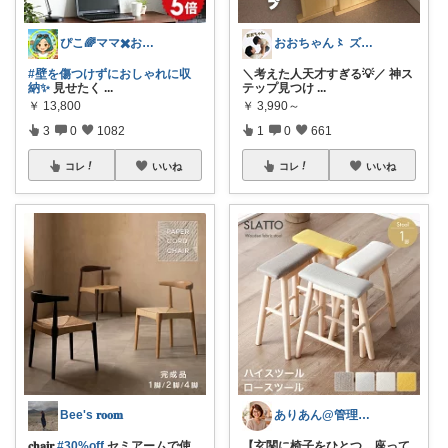
ぴこ🌈ママ✖️お洒落✖️お得
おおちゃん〻 ズボラママ必見便利アイテム
#壁を傷つけずにおしゃれに収
＼考えた人天才すぎる💡／ 神ス
納✨
見せたく
...
テップ見つけ
...
￥
13,800
￥
3,990～
3
0
1082
1
0
661
コレ
いいね
コレ
いいね
Bee's 𝐫𝐨𝐨𝐦
ありあん@管理職シンママの手間なし生活
𝐜𝐡𝐚𝐢𝐫
#30%off
セミアームで使
【玄関に椅子をひとつ。座って