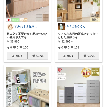
すみれ｜２児ママの推しアイテム
ペペじろうくん
組み立て不要だから私みたいな
リアルな木目の質感とすっきり
不器用さんでも
...
とした直線ライ
...
￥
33,990
￥
32,999～
0
0
100
0
0
158
コレ
いいね
コレ
いいね