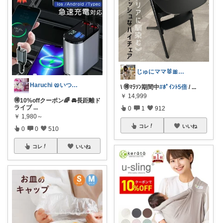
じゅにママ🐰🎀2yboyワーママ
Haruchi 🥨いつもありがとう🌸
\ 🉐ﾏﾗｿﾝ期間中
#ﾎﾟｲﾝﾄ5倍
/
...
￥
14,999
🉐10%offクーポン🌈 🚘長距離ド
ライブ
...
0
1
912
￥
1,980～
コレ
いいね
0
0
510
コレ
いいね