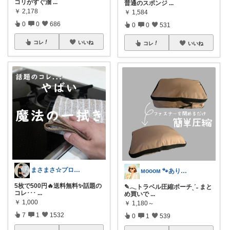
コリがすぐ溜
...
普通のスポンジ
...
￥
2,178
￥
1,584
0
0
686
0
0
531
コレ
いいね
コレ
いいね
まさまさ☆プロフも見てね✨
ᴍᴏᴏᴏᴍ 🐾ありがとうございます🐹
5枚で500円🔥送料無料✨話題の
✎𓂃トラベル圧縮ポーチˎˊ˗ まと
コレ･･･
...
め買いで
...
￥
1,000
￥
1,180～
7
1
1532
0
1
539