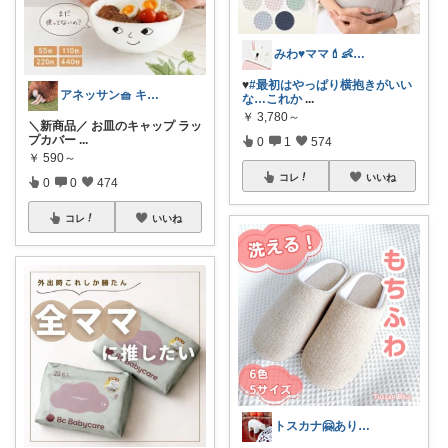
みわ♥️ママ💄👶夏かわいい
♥️
#最初はやっぱり横抱きがいい
アネッサン🧺 キッチンと暮らしの実用品
な…これか
...
￥
3,780～
＼新商品／ お皿のキャップ ラッ
プカバー
...
0
1
574
￥
590～
コレ
いいね
0
0
474
コレ
いいね
トスカナ🤗ありがとうございます💕