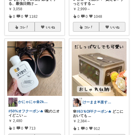
る、最強日焼け
...
っとりする
...
￥
3,058
￥
2,999～
0
0
1182
0
0
1048
コレ
いいね
コレ
いいね
かにゃにゃ🌼2kids mama
けーまま𖤐楽する家づくり☀︎*.｡
#50%オフクーポン🔥
\靴のニオ
🌸
#63％OFFクーポン🔥
どこに
イどこい
...
おいても
...
￥
2,480
￥
2,384～
0
0
713
1
0
912