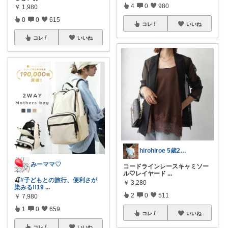
4
0
980
￥
1,980
0
0
615
コレ
いいね
コレ
いいね
hirohiroe 5歳2歳👦👧
みーママ♡
コードラインレースキャミソー
ル🤍レイヤード
...
🍒
#子どもとの旅行、便利さが
￥
3,280
染みる!!19
...
2
0
511
￥
7,980
1
0
659
コレ
いいね
コレ
いいね