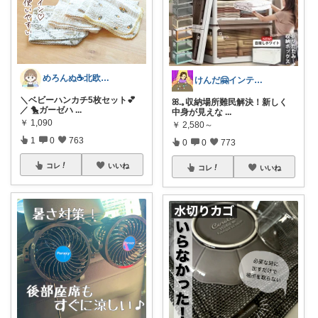
めろんぬ☕️北欧ナチュラルな暮らし
けんだ🤗インテリア多め
＼ベビーハンカチ5枚セット💕
ꕤ.｡収納場所難民解決！新しく
／ 🐤ガーゼハ
...
中身が見えな
...
￥
1,090
￥
2,580～
1
0
763
0
0
773
コレ
いいね
コレ
いいね