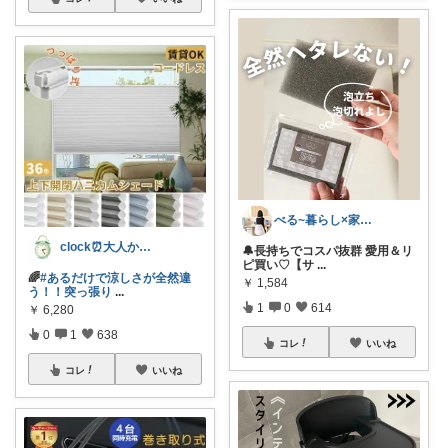
べる~暮らし×家事をラクに快適に
clock⏰大人かわいい
🔔長持ちでコスパ抜群 愛用＆リ
ピ買い♡【サ
...
🌈
#あるだけで涼しさが全然違
￥
1,584
う！！突っ張り
...
1
0
614
￥
6,280
0
1
638
コレ
いいね
コレ
いいね