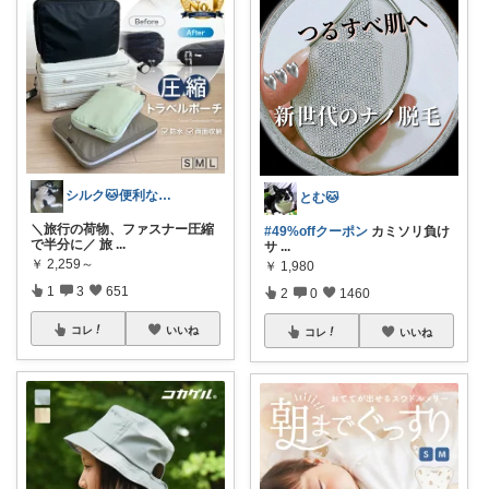
シルク🐱便利な暮らし
とむ🐱
＼旅行の荷物、ファスナー圧縮
#49%offクーポン
​カミソリ負け
で半分に／ 旅
...
サ
...
￥
2,259～
￥
1,980
1
3
651
2
0
1460
コレ
いいね
コレ
いいね