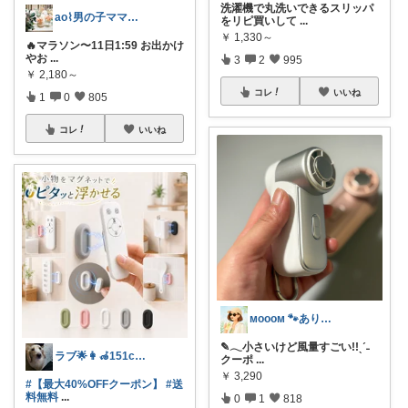
洗濯機で丸洗いできるスリッパ
ao⌇男の子ママの暮らし
をリピ買いして
...
￥
1,330～
🔥マラソン〜11日1:59 お出かけ
やお
...
3
2
995
￥
2,180～
コレ
いいね
1
0
805
コレ
いいね
ᴍᴏᴏᴏᴍ 🐾ありがとうございます🐹
✎𓂃小さいけど風量すごい!!ˎˊ˗
ラブ🌟👩‍🦽151cm低身長🤭
クーポ
...
￥
3,290
#【最大40%OFFクーポン】
#送
料無料
...
0
1
818