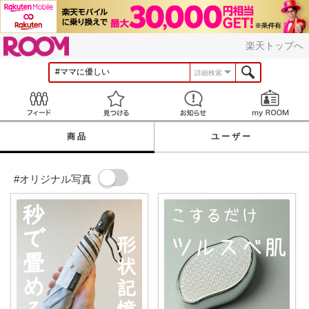
ROOM
楽天トップへ
詳細検索
Feed
見つける
お知らせ
商品
ユーザー
#オリジナル写真