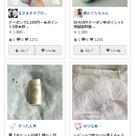
まさまさ☆プロフも見てね✨
超かぐらちゃん
クーポンで1,109円～🔥ポイン
50％OFFクーポン🫶ポイント5
ト2倍🔥秒
...
倍🙌送料無
...
￥
1,980～
￥
1,380
1
0
1271
1
0
1230
コレ
いいね
コレ
いいね
すったん🐰
せりな🎀 ´-
🉐【ポイント20倍】隙なく守
レビューで枕カバー貰える⭐️ う