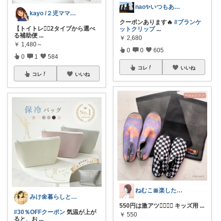
nao✨いつもありがとう😊
kayo /２児ママ・子育てグッズ🌿
クーポンあります🔥
#ブランケ
【トイトレ❤️‍🔥2タイプから選べ
ットクリップ
...
る補助便
...
￥
2,680
￥
1,480～
0
0
605
0
1
584
コレ
いいね
コレ
いいね
ねむこ🎀楽したいママの購入品ほぼオリ写
みけ🌼暮らしとキッチン
550円は激アツ❤️‍🔥❤️‍🔥 キッズ用
...
#30％OFFクーポン
気温が上が
￥
550
ると、お
...