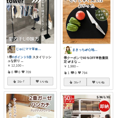
じゅにママ🐰🎀2yboyワーママ
まきっち🌿心地よい暮らし🌿
\ 🉐
#ポイント5倍
スタイリッシ
🉐クーポンで40％OFF🌟数量限
ュな折り
...
定 🌿まな
...
￥
12,100～
￥
1,980～
0
0
709
1
0
794
コレ
いいね
コレ
いいね