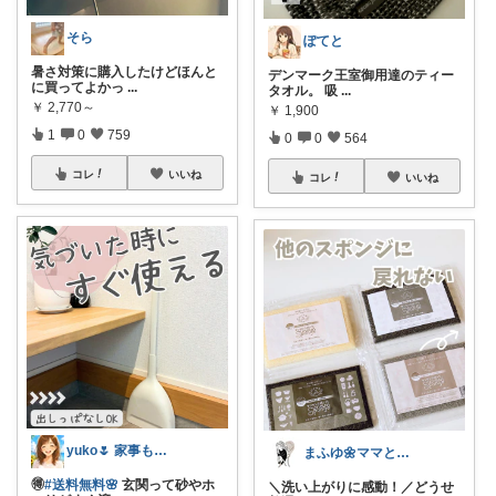
そら
ぽてと
暑さ対策に購入したけどほんと
デンマーク王室御用達のティー
に買ってよかっ
...
タオル。 吸
...
￥
2,770～
￥
1,900
1
0
759
0
0
564
コレ
いいね
コレ
いいね
yuko🌷 家事も育児もちょっとラクに
まふゆ🌼ママと子ども服
🉐
#送料無料🌸
玄関って砂やホ
＼洗い上がりに感動！／どうせ