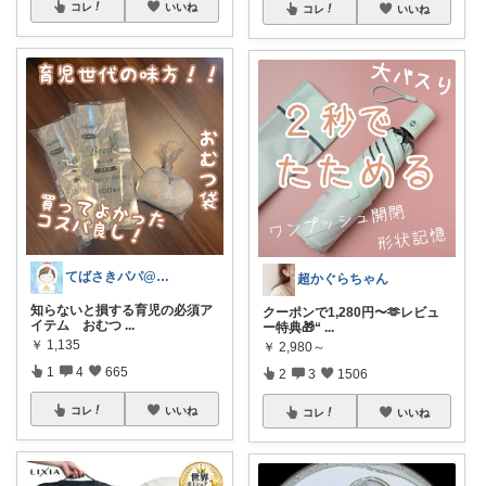
コレ
いいね
コレ
いいね
てばさきパパ@スマホアクセ
超かぐらちゃん
知らないと損する育児の必須ア
クーポンで1,280円〜🫶レビュ
イテム おむつ
...
ー特典🎁“
...
￥
1,135
￥
2,980～
1
4
665
2
3
1506
コレ
いいね
コレ
いいね