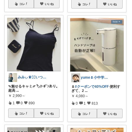
コレ
いいね
コレ
いいね
みみぃ♛👯‍♀️いつもありがとう🎪
yume🌷小中学生ママ&家事グッズ
⳹魅せるキャミ⳼ 🏷️ｸｰﾎﾟﾝあり。
🌷
#クーポンで40%OFF
便利す
超高
...
ぎて、2
...
￥
2,990～
￥
4,080～
1
0
890
0
1
813
コレ
いいね
コレ
いいね