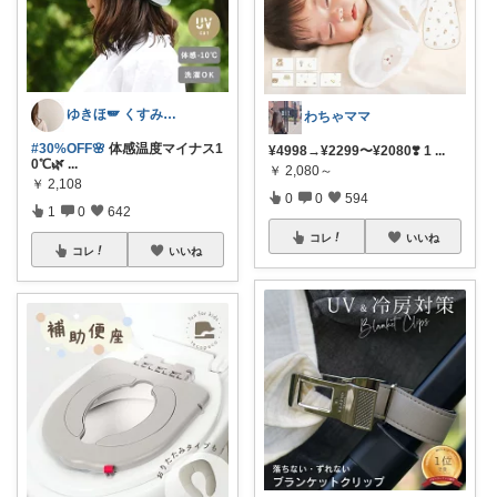
ゆきほ🪽 くすみカラー×小学生ママ
わちゃママ
#30%OFF🌸
体感温度マイナス1
¥4998→¥2299〜¥2080❣️ 1
...
0℃🌿
...
￥
2,080～
￥
2,108
0
0
594
1
0
642
コレ
いいね
コレ
いいね