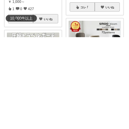
￥
1,000～
コレ
いいね
1
0
427
10,000
件
以上
コレ
いいね
てくたん🤗気分がアガる⤴インテリア雑貨
「曲線」と「余白」が絶妙に調
なお⛺️時短便利グッズ好き♡オリ写多め♪
和する。ただ置
...
￥
7,980～
#送料無料
#40%オフ
✴︎トラベ
ルポー
...
0
0
449
￥
1,170～
コレ
いいね
2
0
887
コレ
いいね