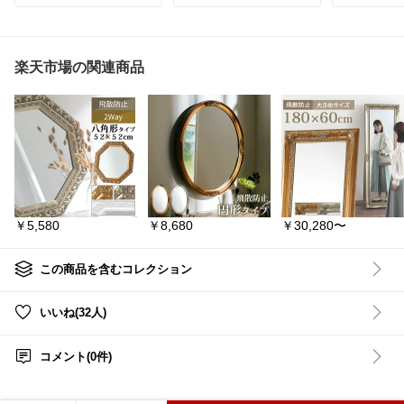
…移動に便利なキャスタ
い
白 黒 ガラス 110cm 110
ーが便利♪
◎選べる生
センチ 4人 6人 ガラステ
フレームだけでつくられ
とファブリ
ーブル ダイニングテーブ
たシンプルなデザインだ
◎座面と脚
ル 丸 丸テーブルダイニン
から袋を余すことなく使
る72パター
楽天市場の関連商品
グ 円形テーブル ラウンド
えて、ゴミの回収も簡単
◎広い座面
テーブル ダイニング丸テ
◎
のある背も
ーブル ホワイト ブラック
隙間に合わせてジャスト
◎無駄のな
ナチュラル おしゃれ 北欧
サイズをチョイスできる
デザインで
韓国 インテリア
#韓国イ
のがうれしいですね〜♪
も合わせや
ンテリア
#模様替え
#シ
ンプルインテリア
#淡色
#oito𓍯ゴミ箱
#ダイニン
インテリア
ー ファブリ
#tower
#山崎実業
#分別
しゃれ Y2
ダストワゴン
#タワー
#2
ア 海外イン
分別
#3分別
#4分別
#ス
デスクチェ
￥5,580
￥8,680
￥30,280〜
リム
#レジ袋
#45Lゴミ袋
ク 北欧 ミ
#目隠し
#分別ゴミ箱
#分
ー インテリア
別ごみ箱
#分別ダストボ
hpoint
ックス
#蓋付き
#キッチ
この商品を含むコレクション
ン
#隠す
#隠れる
#キャス
ター付き
#4330
#4332
#
1824
#5977
#1820
#182
いいね(32人)
2
#10618
#10639
#1064
1
#公式
#白
#黒
コメント(0件)