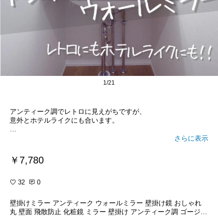
1/21
アンティーク調でレトロに見えがちですが、
意外とホテルライクにも合います。
ちょっとだけ女性っぽい雰囲気が出せる鏡です。
さらに表示
#オリジナル写真
￥7,780
#ナチュラルインテリア
#ホテルライク
#洗面鏡
32
0
#アンティーク鏡
＃廊下洗面化粧台
壁掛けミラー アンティーク ウォールミラー 壁掛け鏡 おしゃれ
丸 壁面 飛散防止 化粧鏡 ミラー 壁掛け アンティーク調 ゴージャ