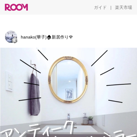
ガイド
楽天市場
|
hanako(華子)🏠新居作り🌹