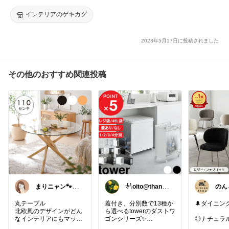
ス 小さい 円形ミラー 化粧ミラー 玄関 丸型 掛け鏡 洗面 玄関鏡
鏡 円形 ゴールド/シルバー LET300130
インテリアのゲキカグ
2023年5月17日に投稿されました
その他のおすすめ関連投稿
まりニャン🐾い
𓍯oito@thanks
のん
つもありがとう
ꕮ…
家具
ございます
丸テーブル
蓋付き、分別数で13種か
🌲ダイニン
北欧風のデザインがどん
ら選べるtowerのダストワ
なインテリアにもマッチ
ゴンシリーズ✨
◎ナチュラ
します。
ン基調の落