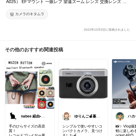
A025） EFマウント 一眼レフ 望遠ズーム レンズ 交換レンズ カ
メラレンズ
カメラのキタムラ
2022年10月3日に投稿されました
その他のおすすめ関連投稿
nabee 経由•フ
ゆりんご🍎暮ら
ハカ
ォローありがと
しにまつわるお
PC
う😺
すすめ品
ちゃ
手のひらサイズの高音
シンプルで使いやすいコ
📸✨ Vlo
質！
ンパクトカメラ、見つけ
軽に楽しめるD
​レコードプレイヤー風の
ました🍎
ocket 4P😊