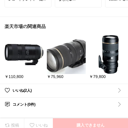
レトロ可愛い見た目と迫
ジンバル搭
力のサウンドで、どこで
デジカメの扱いが難しく
動画を撮影
もお気に入りの音楽を満
感じてしまう方にも優し
パネルで操
喫できます♪ ギフトにも
い設計なんだとか。クラ
🎥
大人気😺
シックなブラックカラー
高速充電＆
#MUZEN
#ワイヤレスス
は、どんなバッグにも合
応で、旅行
楽天市場の関連商品
ピーカー
#レトロ家電
#B
わせやすくて素敵ですよ
出撮影にも
luetoothスピーカー
#ポー
ね。
タブルスピーカー
#プレ
✨👇 今すぐ
ゼントにおすすめ
わが家にもサッと持ち出
せるカメラがあったら、
コンパクトな
日常の素敵な瞬間をもっ
で動画撮影
と撮りたくなりそうだな
もう❗️
☺️
#下北沢ハ
#コンパクトカメラ
#デジ
楽天ROOM
タルカメラ
#お出かけ
Pocket
#Vl
￥110,800
￥75,960
￥79,800
デオカメラ
ジンバル
#
ェット
#お
カメラのあ
いいね(2人)
コメント(0件)
投稿
いいね
購入できません