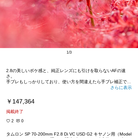
1/3
2.8の美しいボケ感と、純正レンズにも引けを取らないAFの速
さ。
手ブレもしっかりしており、使い方を間違えたら手ブレ補正で失
敗する事もありますが、状況によって使い分けたらコスパ最強レ
さらに表示
ンズだと思います。
#オリジナル写真
#カメラのある生活
#カメ
ラはいいぞ
#純正レンズにこだわらないなら
#コスパ最強
#レン
￥147,364
ズが軽い
#一度試してほしい
掲載終了
2
0
タムロン SP 70-200mm F2.8 Di VC USD G2 キヤノン用（Model