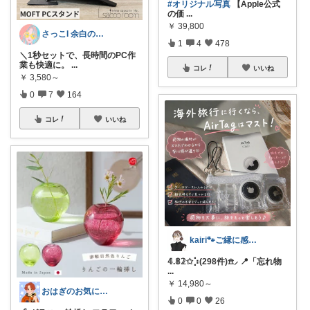
#オリジナル写真
【Apple公式
の価
...
￥
39,800
さっこI 余白のある暮らし
1
4
478
＼1秒セットで、長時間のPC作
業も快適に。
...
コレ
いいね
￥
3,580～
0
7
164
コレ
いいね
kairi🐾ご縁に感謝𓍯‍
𝟜.𝟠𝟚✩⡱(298件)𖠿⸝ 📍「忘れ物
...
￥
14,980～
おはぎのお気に入り★
0
0
26