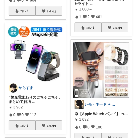
✨ライト
...
￥
1,000～
コレ
いいね
1
2
461
コレ
いいね
からすま
"🔌充電まわりのごちゃごちゃ、
まとめて解消
...
レモ・ネード ✦ セレクト 🍋
￥
3,982
🍋【Apple Watch バンド】 べ
...
0
0
112
￥
1,692
コレ
いいね
0
0
106
コレ
いいね