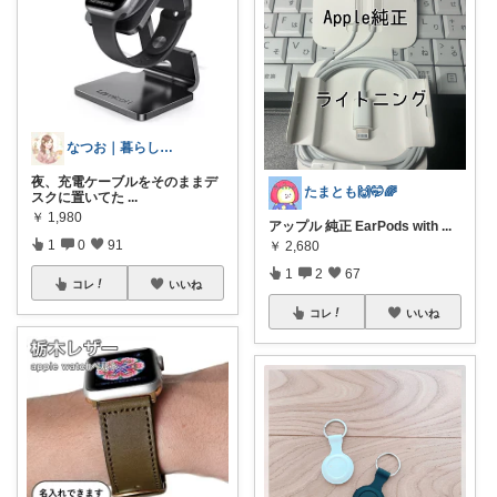
なつお｜暮らしが整う日用品選び
夜、充電ケーブルをそのままデ
たまとも🙌🤭🌈
スクに置いてた
...
￥
1,980
アップル 純正 EarPods with
...
1
0
91
￥
2,680
1
2
67
コレ
いいね
コレ
いいね