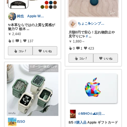
純也 Apple Watch関連紹介
ちょこ☕️シンプルで快適な暮らし🌱
✨本革ならではの上質な質感が
魅力🤍 栃木
...
月額0円で安心！忘れ物防止や
￥
2,440
見守りに✨
#
...
0
1
137
￥
1,880～
0
1
423
コレ
いいね
コレ
いいね
☆MIHO☆🌊6日感謝🍀
ISSO
8/5
#購入品
Apple ギフトカード
...