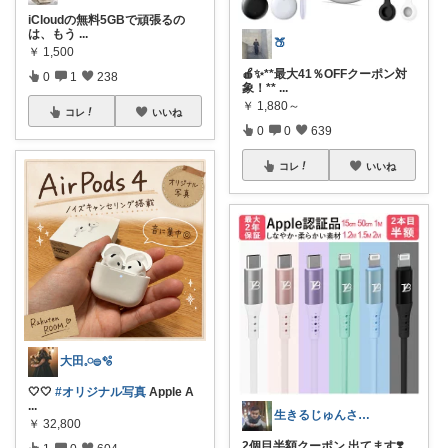
iCloudの無料5GBで頑張るの
は、もう
...
🍑
￥
1,500
🍎✨**最大41％OFFクーポン対
0
1
238
象！**
...
￥
1,880～
コレ
いいね
0
0
639
コレ
いいね
大田𓈒𓏸𓐍🫧
🤍🤍
#オリジナル写真
Apple A
...
生きるじゅんさん、フォロワー様より買う
￥
32,800
2個目半額クーポン 出てます❣️
1
0
604