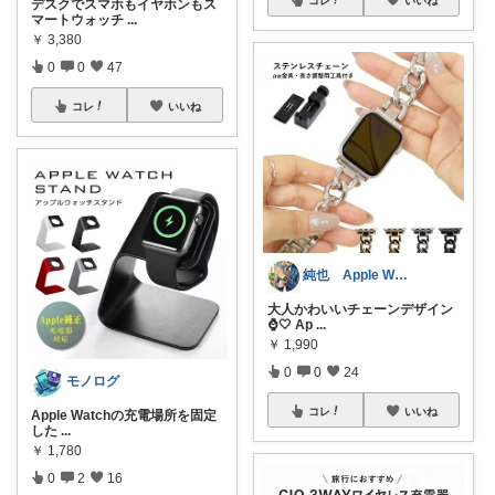
デスクでスマホもイヤホンもス
マートウォッチ
...
￥
3,380
0
0
47
コレ
いいね
純也 Apple Watch関連紹介
大人かわいいチェーンデザイン
⌚️🤍 Ap
...
￥
1,990
0
0
24
モノログ
コレ
いいね
Apple Watchの充電場所を固定
した
...
￥
1,780
0
2
16