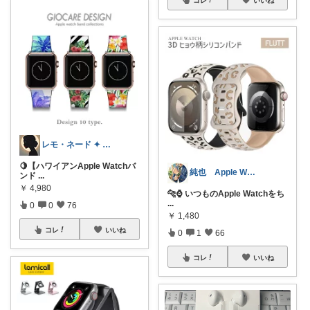
レモ・ネード ✦ セレクト 🍋
🍋【ハワイアンApple Watchバ
純也 Apple Watch関連紹介
ンド
...
￥
4,980
🐆⌚️ いつものApple Watchをち
...
0
0
76
￥
1,480
コレ
いいね
0
1
66
コレ
いいね