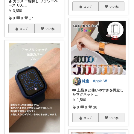
🍎 ガラス 一輪挿し フラワーベ
ース りん
...
コレ
いいね
￥
3,850
0
0
17
コレ
いいね
純也 Apple Watch関連紹介
🫶 上品さと使いやすさを両立し
たマグネット
...
￥
1,580
0
0
36
コレ
いいね