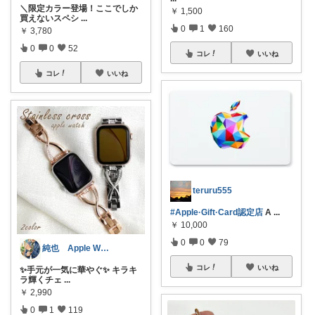
＼限定カラー登場！ここでしか
￥
1,500
買えないスペシ
...
0
1
160
￥
3,780
0
0
52
コレ
いいね
コレ
いいね
teruru555
#Apple·Gift·Card認定店
A
...
￥
10,000
0
0
79
純也 Apple Watch関連紹介
コレ
いいね
✨手元が一気に華やぐ✨ キラキ
ラ輝くチェ
...
￥
2,990
0
1
119