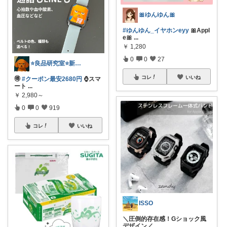
🎀ゆんゆん🎀
#ゆんゆん_イヤホンeyy
🎀Appl
e🎀
...
￥
1,280
0
0
27
⭐良品研究室⭐新潟県民のオススメ🍙お米
コレ
いいね
🉐
#クーポン最安2680円
⌚️スマ
ート
...
￥
2,980～
0
0
919
コレ
いいね
ISSO
＼圧倒的存在感！Gショック風
デザイン／
...