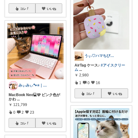
コレ
いいね
うぃ♡ハマちびも宜しく(*´∇`)ﾉ
AirTag ケース♪
#アイスクリー
ム
...
￥
2,980
1
0
16
みぃみぃ🐾⭐｜猫と暮らすROOM
コレ
いいね
MacBook Neo💻🩷 ピンク色が
かわ
...
￥
121,799
0
2
23
コレ
いいね