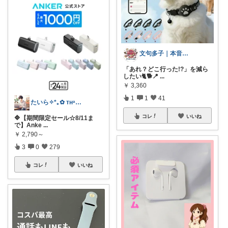
文句多子｜本音で選ぶ、お得好きママ
「あれ？どこ行った!?」を減ら
したい🐈🐕📍
...
￥
3,360
1
1
41
たいら✧*｡✿ ᴛʜᵃⁿᵏ ʸᵒᵘ✧˖°
コレ
いいね
🔷【期間限定セール☆8/11ま
で】Anke
...
￥
2,790～
3
0
279
コレ
いいね