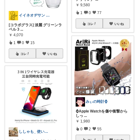
￥
9,580
1
0
77
イイネオヂサン 1/4/5 感謝
コレ
いいね
[コラボグラス] 淡麗 グリーンラ
ベル 3
...
￥
4,070
1
0
15
コレ
いいね
みぃの時計⌚
⌚Apple Watchを傷や衝撃から
しっ
...
￥
1,980
0
2
55
ししゃも_ 使いたくなるインテリア
コレ
いいね