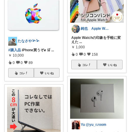
純也 Apple Watch関連紹介
Apple Watchの印象を手軽に変
たなさや𓅪𓅫
えた
...
￥
1,000
#購入品
iPhone買うぞ✊ 🛒
...
0
0
158
￥
10,000
0
0
89
コレ
いいね
コレ
いいね
Yu @yu_r.room