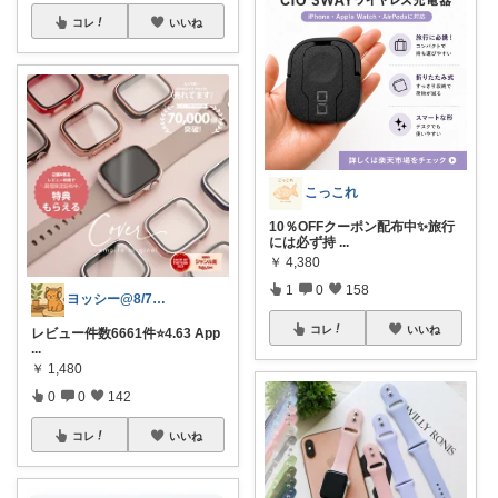
コレ
いいね
こっこれ
10％OFFクーポン配布中✨旅行
には必ず持
...
￥
4,380
1
0
158
ヨッシー@8/7経由購入感謝！
コレ
いいね
レビュー件数6661件⭐️4.63 App
...
￥
1,480
0
0
142
コレ
いいね