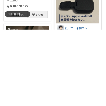
￥
1,980
0
0
125
10,000
件
以上
コレ
いいね
たっつー☀️朝コレ
【Apple Watchの充電器を1本
減ら
...
￥
4,979
0
7
14
コレ
いいね
よっち
Apple Watchバンド くすみカラ
ー
...
￥
1,580
0
0
29
コレ
いいね