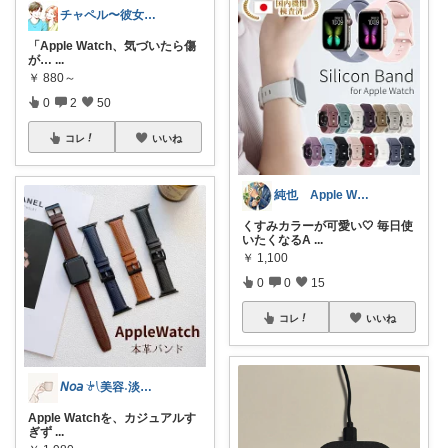
チャペル〜彼女と僕のかわいいモノ探し〜
「Apple Watch、気づいたら傷
が…
...
￥
880～
0
2
50
コレ
いいね
純也 Apple Watch関連紹介
くすみカラーが可愛い🤍 毎日使
いたくなるA
...
￥
1,100
0
0
15
コレ
いいね
𝘕𝘰𝘢 𓍯美容˖淡色˖グレージュ
Apple Watchを、カジュアルす
ぎず
...