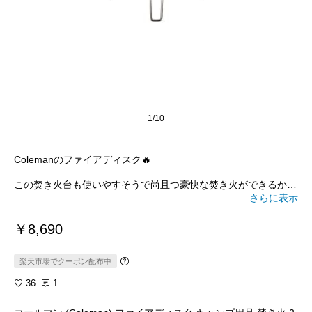
1/10
Colemanのファイアディスク🔥
この焚き火台も使いやすそうで尚且つ豪快な焚き火ができるから
魅力的なキャンプギアの一つですよね🌷
さらに表示
これからの季節は、寒くなるから焚き火が楽しくなる季節♪
￥8,690
#ベランピング
#グランピング
#アウトドア
#キャンプ
#焚き火台
#キャンプ女子
#キャンプ初心者
#おすすめ
楽天市場でクーポン配布中
36
1