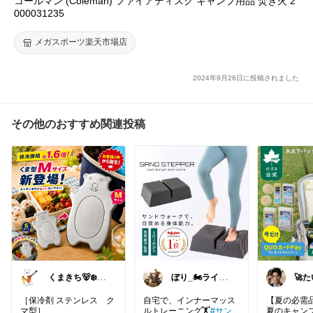
コールマン (Coleman) ファイアディスク キャンプ用品 焚き火 2
000031235
メガスポーツ楽天市場店
2024年9月26日に投稿されました
その他のおすすめ関連投稿
くまきち🐻‍❄️6
ぼり_🏍ライダ
🚀
日購入感謝🌻
ー
率至
レク
［保冷剤 ステンレス ク
自宅で、インナーマッス
【夏の必需
マ型］
ルトレーニング🏋️
#サン
夏のキャン