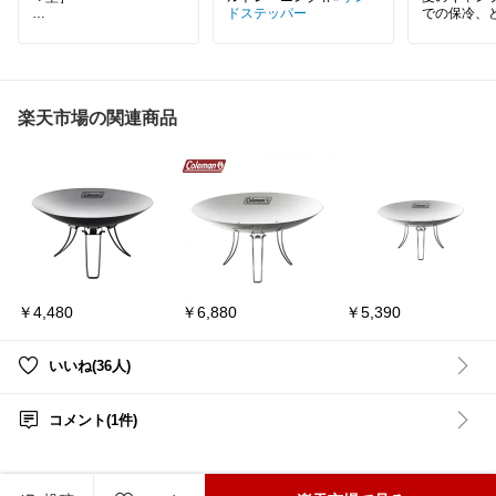
ドステッパー
での保冷、
ミニクマ型🐻‍❄️🐻‍❄️
か？
クマ型Mサイズも登場で
ロゴスの氷
すʕ•ᴥ•ʔ🧊
ら、強力な
心。
ミニクマちゃん２個の組
これがあれ
み合わせもいいですが、
リンクも長
楽天市場の関連商品
Mサイズも頼れる大きさ
適に過ごせ
ですね。
この夏は効
#保冷剤
#キャンプ
#ステンレス
保冷剤
#ロ
#クマ型
#ピクニック
#あったら便利
#アウトドア
￥4,480
￥6,880
￥5,390
いいね(36人)
コメント(1件)