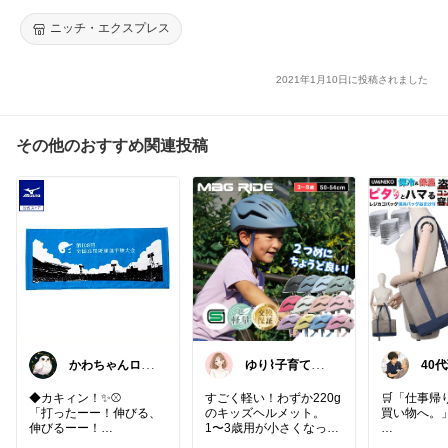
Qコンロ 燕三条
ニッチ・エクスプレス
#キャンプ
#キャンプギア
#ユニフレーム
#焚き火台
#ファイアグ
リル
#キャンプ好き
#焚き火好き
#焚き火料理
#アウトドア
#お
すすめ
#オリジナル写真
#ポイント4倍
#クーポン配布
#送料無料
2021年1月10日に投稿されました
その他のおすすめ関連投稿
​かわちゃんロス
ゆり⌇子育てと
40
✨️@コラムで綴
暮らし🌷
祉士
る紹介
日も
◆カキィン！✨️⚾️
すごく軽い！わずか220g
🛒「仕事帰
​「打ったーー！伸びる、
のキッズヘルメット。
買い物へ。
伸びるーー！
1〜3歳用が小さくなって
ライト下がった、見上
きたら、次はこれにステ
コンパクト