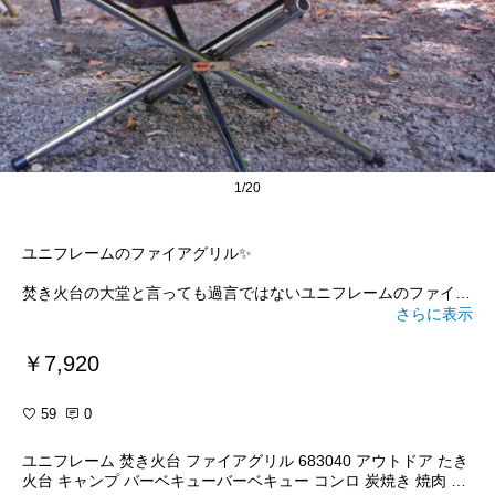
1/20
ユニフレームのファイアグリル✨
焚き火台の大堂と言っても過言ではないユニフレームのファイア
グリル！
さらに表示
写真の焚き火台はなんと10年も前からずっと使ってる物なんです
✨
￥7,920
丈夫で焚き火を大きく楽しめるので本当におすすめ！
この値段で10年持つなら得間違いなしです✨
59
0
キャンプ始めたい方、焚き火をもっと楽しみたい方めちゃくちゃ
おすすめです！
ユニフレーム 焚き火台 ファイアグリル 683040 アウトドア たき
火台 キャンプ バーベキューバーベキュー コンロ 炭焼き 焼肉 BB
送料無料、ポイント4倍、クーポン配布してるのでお得です！