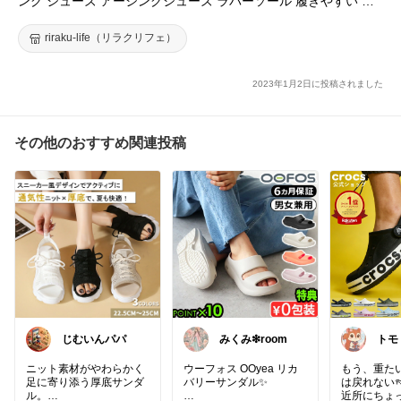
ング シューズ アーシングシューズ ラバーソール 履きやすい 裸
足 帯電防止 電磁波 効果 アーシング健康法 健康グッズ リラクリ
フェ
riraku-life（リラクリフェ）
2023年1月2日に投稿されました
その他のおすすめ関連投稿
じむいんパパ
みくみ❇room
トモト
容 
てル
ニット素材がやわらかく
ウーフォス OOyea リカ
もう、重た
足に寄り添う厚底サンダ
バリーサンダル✨
は戻れない
ル。
近所にちょ