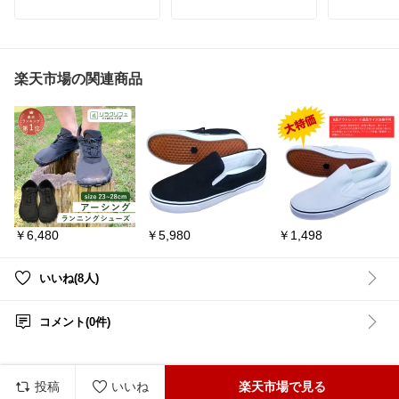
伸びのある生地が心地よ
「たくさん歩いても足の
これをサッ
く、長時間歩いても負担
疲れを気にせず過ごした
クすぎてび
になりにくいのが魅力で
い」「スタイルアップも
軽くてクッ
す。
叶うホールド感抜群のサ
るから、買
ブラック・ホワイト・ベ
ンダルが欲しい」 そんな
った日も足元
ージュの上品な色味で、
お悩みを解決してくれ
ベルトを調
楽天市場の関連商品
大人のコーデにすっと馴
る、大人気ウーフォスの
ット感も出
染みます。
ツーストラップモデル
合わせで室
「OOyea（ウーヤー）」
結局これば
です！
ゃうお気に入
✅【驚きの衝撃吸収力】
#クロックス
独自のOOfoamソールが
#クロッグ
足裏への衝撃を吸収し、
膝や腰への負担をしっか
り軽減。雲の上を歩いて
いるかのような柔らかさ
￥6,480
￥5,980
￥1,498
で、1日中ストレスフリ
ーで快適です◎
✅【ダブルストラップで
しっかりフィット】クラ
いいね(8人)
シカルでモダンな2スト
ラップデザインを採用。
足をしっかり固定しつ
コメント(0件)
つ、絶妙なボリューム感
で足元をおしゃれに魅せ
てくれます。
✅【自然なスタイルアッ
プ】厚底ソールで脚長効
投稿
いいね
楽天市場で見る
果も抜群！素足はもちろ