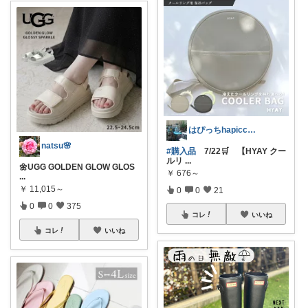
はぴっちhapicchi💎🏃感謝💐
natsu🌸
#購入品
7/22🛒 【HYAY クー
ルリ
...
🌼UGG GOLDEN GLOW GLOS
￥
676～
...
￥
11,015～
0
0
21
0
0
375
コレ
いいね
コレ
いいね