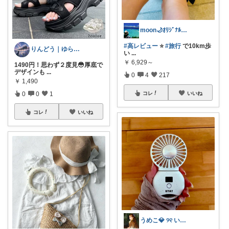
moon🌙ｵﾘｼﾞﾅﾙ写真多め📸
#高レビュー
⭐️
#旅行
で10km歩
りんどう｜ゆらぎ世代の快適セレクト
い
...
￥
6,929～
1490円！思わず２度見😳厚底で
デザインも
...
0
4
217
￥
1,490
0
0
1
コレ
いいね
コレ
いいね
うめこ💎 ୨୧ いつも感謝 ୨୧