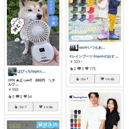
nao✨いつもありがとう😊
#レインブーツ
#nao✨のおす
...
￥
523～
2
3
775
はぴっちhapicchi💎🏃感謝💐
コレ
いいね
#PR
🔥えっ👀⁉️ 880円 ＼チ
ルフ
...
￥
660
0
0
64
コレ
いいね