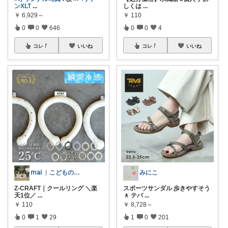
ンXLT
...
しくは
...
￥
6,929～
￥
110
0
0
646
0
0
4
コレ
いいね
コレ
いいね
𝗆𝖺𝗂 ︴こどものいる暮らし
みにこ
Z-CRAFT｜クールリング ＼楽
スポーツサンダル 歩きやすそう
天1位／
...
🚶 テバ
...
￥
110
￥
8,728～
0
1
29
1
0
201