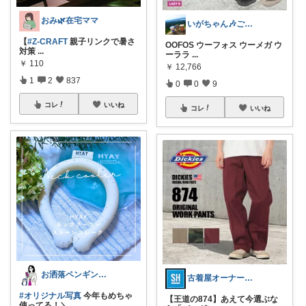
おみ🌿在宅ママ
いがちゃん🎶ご購入感謝です🎶
【
#Z-CRAFT
親子リンクで暑さ
OOFOS ウーフォス ウーメガ ウ
対策
...
ーララ
...
￥
110
￥
12,766
1
2
837
0
0
9
コレ
いいね
コレ
いいね
お洒落ペンギン🐧暮らし×ときめき
古着屋オーナーが選ぶROOM
#オリジナル写真
今年もめちゃ
【王道の874】あえて今選ぶな
使ってる！＼
...