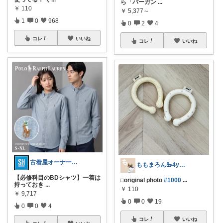
ら「バーガン
...
￥
110
￥
5,377～
1
0
968
0
2
4
コレ
いいね
コレ
いいね
古着屋オーナーが選ぶROOM
ももまろん🦢4y＆2y boys
​【必修科目のBDシャツ】一着は
□original photo
#1000
...
持っておき
...
￥
110
￥
9,717
0
0
19
0
0
4
コレ
いいね