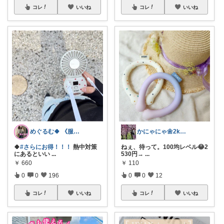
コレ
いいね
コレ
いいね
めぐるむ🍀 《服と暮らし》朝コレ
かにゃにゃ🌼2kids mama
🍀
#さらにお得！！！
熱中対策
ねぇ、待って。100均レベル😂2
にあるといい
...
530円→
...
￥
660
￥
110
0
0
196
0
0
12
コレ
いいね
コレ
いいね