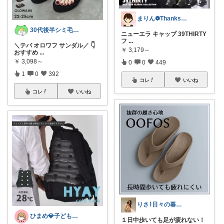
まりん❁Thanks a lot‪ ❤︎
30代後半シミ毛穴⌇成分重視スキンケア
ニューエラ キャップ 39THIRTY
フ
...
＼テバ オロワフ サンダル／ 👇
￥
3,179～
おすすめ
...
￥
3,098～
0
0
449
1
0
392
コレ
いいね
コレ
いいね
りさ⌇日々の暮らしをちょっと素敵に
ひまめ💎子どものいる暮らし
１日中歩いても足が疲れない！