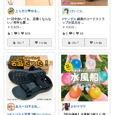
とらすけ💙ゆるミニマリストの愛用品
けいごん
\一日中歩いても、足痛くならな
#サンダル
細身のコードストラ
い／何年も愛
...
ップが足元を
...
￥
6,929～
￥
4,818～
1
0
809
0
0
48
コレ
いいね
コレ
いいね
あろー18🏹お礼はプロフにて
さやママ🤍
#オリジナル写真
7枚
#ハリケー
【処分価格】水風船 3個入り 詳