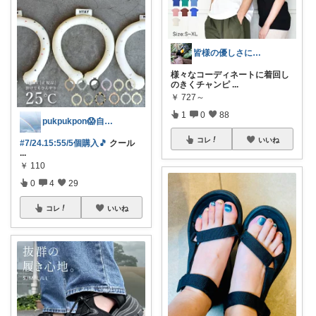
皆様の優しさに感謝です✨happyミルク
様々なコーディネートに着回し
のきくチャンピ
...
￥
727～
1
0
88
pukpukpon😱自己紹介見てね
コレ
いいね
#7/24.15:55/5個購入🎵
クール
...
￥
110
0
4
29
コレ
いいね