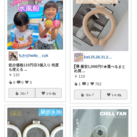
ちか@hello__cyk
𝕜𝕖𝕚 25.26.31.2日💓
処分価格110円😮3個入り 何度
𓊈🉐 最安1,098円!!★選べるまと
も使える
...
め買
...
￥
110
￥
110
0
0
3
1
2
762
コレ
いいね
コレ
いいね