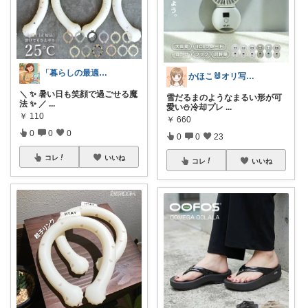
「暮らしの最適解」｜ガジェット専科
かほこ🐰オリ写350枚以上
＼ ✨ 暑い日も笑顔で過ごせる魔
雪だるまのようなまるい形が可
法 ✨ ／
...
愛い⛄冷却プレ
...
￥
110
￥
660
0
0
0
0
0
23
コレ
いいね
コレ
いいね