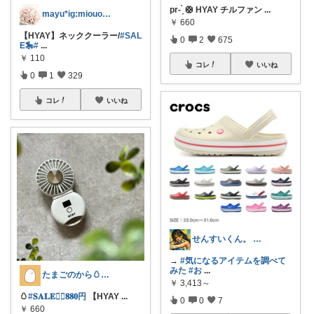
pr- ̗̀ 🛟 HYAY チルファン
...
mayu*ig:miouor_home
￥
660
【HYAY】ネッククーラー/
#SAL
0
2
675
E🎠
#
...
￥
110
コレ
いいね
0
1
329
コレ
いいね
せんすいくん。 ＼情報の海へダイブ／
→
#気になるアイテムを調べて
みた
#お
...
たまごのから🥚ラクに暮らす┊︎育児
￥
3,413～
🥚
#𝐒𝐀𝐋𝐄❤️‍🔥𝟖𝟖𝟎円
【HYAY
...
0
0
7
￥
660