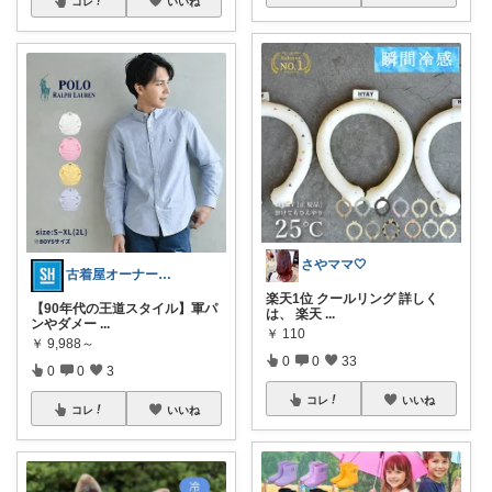
コレ
いいね
さやママ🤍
古着屋オーナーが選ぶROOM
楽天1位 クールリング 詳しく
​【90年代の王道スタイル】軍パ
は、 楽天
...
ンやダメー
...
￥
110
￥
9,988～
0
0
33
0
0
3
コレ
いいね
コレ
いいね