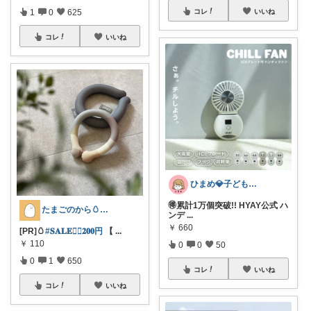
1
0
625
コレ
いいね
コレ
いいね
ひまめ💎子どものいる暮らし
🉐累計1万個突破!! HYAY公式 ハ
たまごのから🥚ラクに暮らす┊︎育児
ンデ
...
￥
660
[PR]🥚
#𝐒𝐀𝐋𝐄❤️‍🔥𝟐𝟎𝟎円
【
...
￥
110
0
0
50
0
1
650
コレ
いいね
コレ
いいね