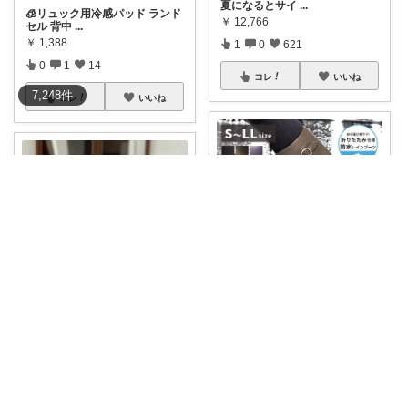
夏になるとサイ
...
🧊リュック用冷感パッド ランド
￥
12,766
セル 背中
...
￥
1,388
1
0
621
0
1
14
コレ
いいね
7,248
件
コレ
いいね
けいごん
ももまろん🦢4y＆2y boys
#レインブーツ
断熱性、防水性
が高い レ
...
□original photo 924円は
...
￥
2,980
￥
660
0
0
116
0
0
62