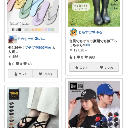
とらすけ💙ゆるミニマリストの愛用品
モカちーの🏖️のんびりライフ🐈✨
台風でもゲリラ豪雨でも膝下へ
っちゃら✨
#H
...
🌟4.36🌟
#プチプラ500円🔥
大
￥
12,618～
人買
...
￥
456～
1
0
993
0
0
43
コレ
いいね
コレ
いいね