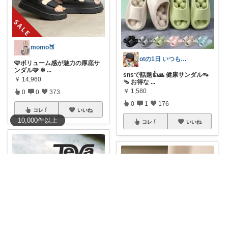
momo🍑
otの1日 いつもありがとう⭐︎
🩷ボリューム感が魅力の厚底サ
ンダル🩷 ✼
...
snsで話題👍🙏 健康サンダル👡
￥
14,960
🩴 お得な
...
￥
1,580
0
0
373
0
1
176
コレ
いいね
10,000
件
以上
コレ
いいね