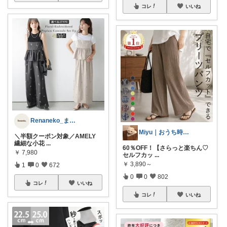
コレ
いいね
Renaneko_まったりな生活
Miyu｜おうち時間の小さな幸せ🌸
＼半額クーポン対象／AMELY
繊細な小花
...
60％OFF！【さらっと楽ちん♡
￥
7,980
セルフカッ
...
￥
3,890～
1
0
672
0
0
802
コレ
いいね
コレ
いいね