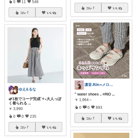
0
11
548
コレ
いいね
コレ
いいね
凛音.𝗥𝗶𝗻༝༝メロウな暮らし🧸
ゆえ&るな
" water shoes .. ⌗𝖱𝖨𝖮
...
🌿1枚でコーデ完成˚✧₊大人っぽ
￥
1,964～
く着られる
...
0
0
893
￥
3,990
0
0
235
コレ
いいね
コレ
いいね