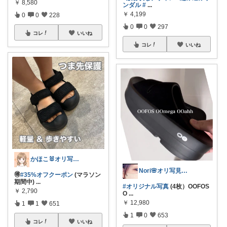
￥
8,580
ンダル
#
...
￥
4,199
0
0
228
0
0
297
コレ
いいね
コレ
いいね
かほこ🐰オリ写350枚以上
Nori🌸オリ写見て欲しいなぁ🤭
🉐
#35%オフクーポン
(マラソン
期間中)
...
#オリジナル写真
(4枚）OOFOS
￥
2,790
O
...
￥
12,980
1
1
651
1
0
653
コレ
いいね