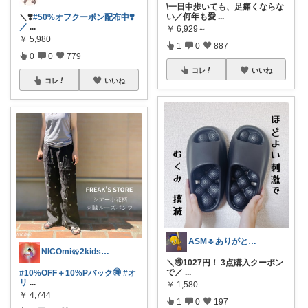
\一日中歩いても、足痛くならな
い／何年も愛
...
＼❣️
#50%オフクーポン配布中❣️
／
...
￥
6,929～
￥
5,980
1
0
887
0
0
779
コレ
いいね
コレ
いいね
ASM🌷ありがとうございます🥰
NICOmi🥨2kidsママ👦👧
＼🉐1027円！ 3点購入クーポン
で／
...
#10%OFF＋10%Pバック🉐
#オ
リ
...
￥
1,580
￥
4,744
1
0
197