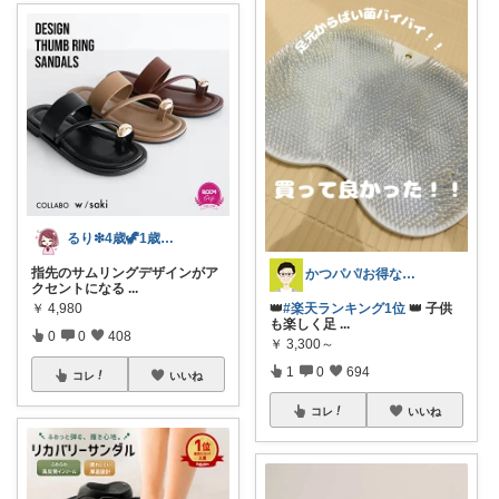
るり❇︎4歳🦖1歳🎀ママ
指先のサムリングデザインがア
かつパパ/お得な子供服、育児商品の紹介✨
クセントになる
...
👑
#楽天ランキング1位
👑 子供
￥
4,980
も楽しく足
...
0
0
408
￥
3,300～
1
0
694
コレ
いいね
コレ
いいね