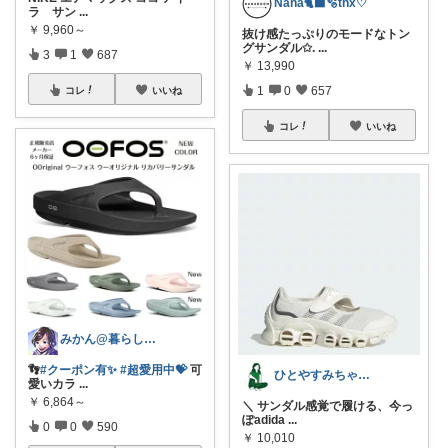
Nana🐈‍⬛🫧thx♡
ラ サン
...
￥
9,960～
抜け感たっぷりのモードなトン
グサンダル✩.
...
3
1
687
￥
13,990
1
0
657
コレ
いいね
コレ
いいね
みかん@暮らしのもの／暑さ対策に全力⛱️
👣
#クーポン有✨
#超愛用中💝
可
ひとやすみちゃん＊シンプルひとり暮らし
愛いカラ
...
￥
6,864～
＼ サンダル感覚で履ける、今っ
ぽadida
...
0
0
590
￥
10,010