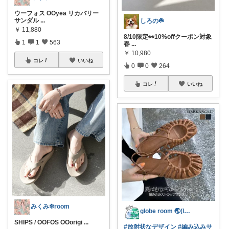
ウーフォス OOyea リカバリー
サンダル
...
しろの☘️
￥
11,880
8/10限定👀10%offクーポン対象
1
1
563
春
...
￥
10,980
コレ
いいね
0
0
264
コレ
いいね
みくみ❇room
globe room 🌏️(lvl )
SHIPS / OOFOS OOorigi
...
#放射状なデザイン
#編み込みサ