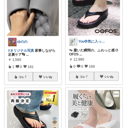
You🌻気に入ったもの正直レビュー
ゆのの
👡 履いた瞬間の、ふわっと感 O
#オリジナル写真
家事しながら
OFOS
...
足裏ケア👣
...
￥
12,980
￥
1,560
0
0
169
1
0
181
コレ
いいね
コレ
いいね