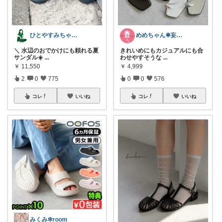
ひとやすみちゃん＊シンプルひとり暮らし
めめちゃん✱妄想おかいもの帖
＼ 水辺のおでかけにも頼れる夏
きれいめにもカジュアルにも合
サンダル☀️
...
わせやすそうな
...
￥
11,550
￥
4,999
2
0
775
0
0
576
コレ
いいね
コレ
いいね
みくみ❇room