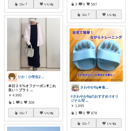
3
0
587
コレ
いいね
コレ
いいね
りか┊小学生2人4人家族2LDK暮らし
本日２５%オフクーポン❣️これ
さわやかfig🍀食と暮らしを楽しむ
良い！ブラト
...
￥
4,990
#さわやかfigのおすすめ
#オリ
ジナル写
...
1
0
306
￥
1,695
1
0
878
コレ
いいね
コレ
いいね