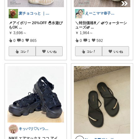
麦チョコっと ｜ キッズ＆ベビー 夏
えーこママꕥ子供達と夏を楽しむぞ☀️
📌アイボリー 20%OFF 🐣水遊び
＼特別価格❣️／ 🌿ウォーターシ
もOK
...
ューズ🌿
...
￥
3,696～
￥
1,964～
0
0
865
0
1
592
コレ
いいね
コレ
いいね
キッパリ♡いつもありがとうございます🌸
NIKE エアマックス ココ アイ