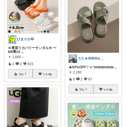
ひまりか🌻
🔆厚底リカバリーサンダル🔆 〜
8/8🉐10
...
￥
1,680～
うた☻𝟴/𝟴𝘁𝗵𝘅ᜊ⍤⃝ᜊ
2
2
815
🔥50%OFF♡ ⟡.*𝕞𝕚𝕟𝕚𝕞𝕚𝕟𝕚𝕤
...
￥
2,190
コレ
いいね
0
2
97
コレ
いいね