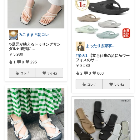
みこまま＊朝コレ
✨足元が映えるトゥリングサン
まったり@家事ラク時短アイテム
ダル✨ 親指に
...
￥
5,980
#楽天1
【立ち仕事の足に🩴ウー
フォスのサ
...
1
0
295
￥
8,580
2
0
660
コレ
いいね
コレ
いいね