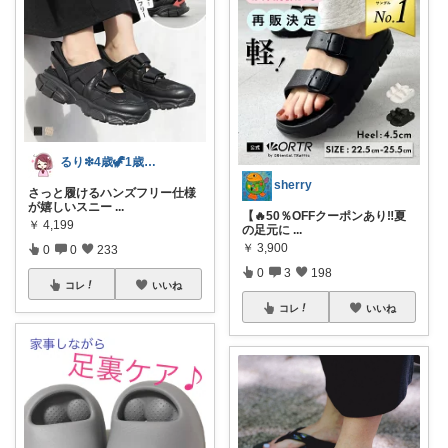
るり❇︎4歳🦖1歳🎀ママ
sherry
さっと履けるハンズフリー仕様
が嬉しいスニー
...
【🔥50％OFFクーポンあり‼️夏
￥
4,199
の足元に
...
￥
3,900
0
0
233
0
3
198
コレ
いいね
コレ
いいね