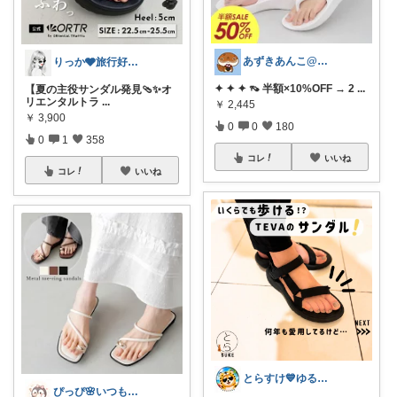
あずきあんこ@ぷち美容＆育児＆時短専門
りっか🩶旅行好きのためのお得×おしゃれ
✦ ✦ ✦ 👡 半額×10%OFF → 2
...
【夏の主役サンダル発見🩴✨オ
リエンタルトラ
...
￥
2,445
￥
3,900
0
0
180
0
1
358
コレ
いいね
コレ
いいね
とらすけ💙ゆるミニマリストの愛用品
ぴっぴ🌸いつもありがとうございます♡