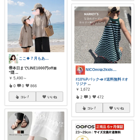
ここ🍀７月もありがとう🍀
🉐本日までLINE1000円off🎀
NICOmi🥨2kidsママ👦👧
“隠
...
￥
5,490～
#10%Pバック📣
#送料無料
#オ
リジナ
...
0
0
866
￥
1,672
2
3
472
コレ
いいね
コレ
いいね