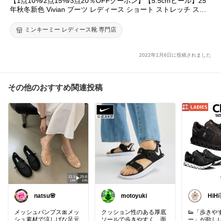
【1点10%/2点15%/3点20％OFFクーポン】【5.5cmヒール】25
年秋冬新色 Vivian ブーツ レディース ショート ストレッチ スク
エアトゥ チャンキーヒール ブラック 黒 通勤 オフィス SS 3L ソ
ックスブーツ V6270AW
ミンキーミー レディース靴 専門店
2022年1月6日に投稿されました
その他のおすすめ関連投稿
natsu🌸
motoyuki
HiH
メッシュパンプス🎀メッ
クッション性のある厚底
👟「歩きや
シュ素材で涼しげな足元
ソールで歩きやすく、面
ー」が欲し