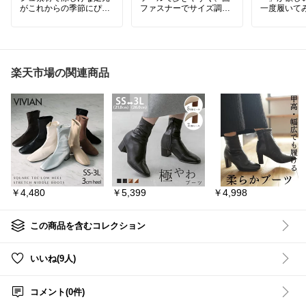
がこれからの季節にぴっ
ファスナーでサイズ調整
一度履いてみ
たり🌼履くだけで季節感
もラクラク！
のあるコーデに🤍
Onは、ス
フラットタイプだから歩
足にしっかりフィットし
ポーツブラ
きやすく、長時間のお出
て快適な履き心地です。
「ランニン
しくする」
#アプリコットクラブ
#NIKE
ら誕生し、
楽天市場の関連商品
パンプス 透ける フラット
#スポーツサンダル
今では街履
バレエシューズ タビ ペタ
#厚底サンダル
界中で愛さ
ンコ ストラップ シューズ
パーティメッシュ素材 夏
Cloud 6
コーデ ビーチサンダル ス
由は、
リッパ 夏 春 靴 軽い 柔ら
On独自のCl
かい 歩きやすい 疲れにく
ル☁️
#足元倶楽部
#フラットシ
着地の衝撃
ューズ
受け止めな
次の一歩を
￥4,480
￥5,399
￥4,998
し出してく
長時間歩い
いんです😊
この商品を含むコレクション
アクティブ
いる人や、
旅行や街歩
いいね(9人)
ークなど、
とにかくた
には特におすすめ
コメント(0件)
さらに、ゴ