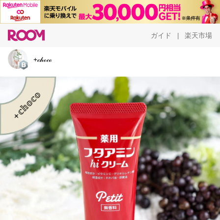
ガイド
楽天市場
|
+𝒸𝒽ℴ𝒸ℴ