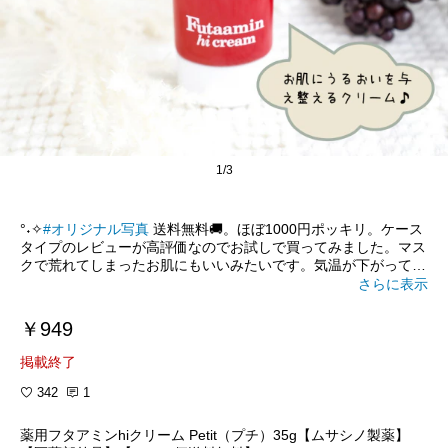
1/3
°˖✧
#オリジナル写真
送料無料🚚。ほぼ1000円ポッキリ。ケース
タイプのレビューが高評価なのでお試しで買ってみました。マス
クで荒れてしまったお肌にもいいみたいです。気温が下がってき
ましたがしなやかな肌馴染みで気に入っています。
さらに表示
#送料無料
￥949
#お試し
#プチプラ
掲載終了
#マスク荒れ
#肌荒れ
342
1
#保湿
#くすりのポニー
薬用フタアミンhiクリーム Petit（プチ）35g【ムサシノ製薬】
#フタアミン