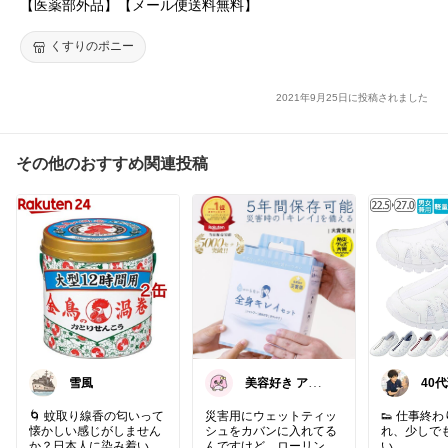
【医薬部外品】【メール便送料無料】
#買い回り
くすりのポニー
°✧｡この投稿には期間限定情報が含まれています
2021/11/25
2021年9月25日に投稿されました
その他のおすすめ関連投稿
雪風
美容好き アラ
40
フォーめめ（ア
祉士
イコン変更）
日も
🌀 蚊取り線香の匂いって
災害用にウェットティッ
👟 仕事終
懐かしい感じがしません
シュをカバンに入れてる
れ、少しで
か？日本人に染み着いて
んですけど、ローリング
い。