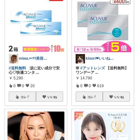
miwa.✂︎ﾏﾏ美容師💎
kinori❤︎いいねご購入感謝です💝
#送料無料
涙に近い成分で安
🌸
#アットレンズ
【送料無料】
心♡快適コンタ
...
ワンデーア
...
￥
5,290
￥
14,790
0
0
20
0
0
619
コレ
いいね
コレ
いいね