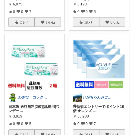
￥
6,075
￥
3,190
0
0
7
0
0
5
コレ
いいね
コレ
いいね
わさび コレクションもご利用ください
いがちゃん🎶ご購入感謝です🎶
日本製 送料無料[2箱][乱視用]ワ
🉐新規エントリーでポイント10
ンデー
...
倍 ★レンズ
...
￥
3,919
￥
33,900
0
0
5
0
0
7
コレ
いいね
コレ
いいね