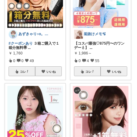
あずきゃり○o。.🐟🐠
垢抜けメモ🫧
#クーポンあり
３箱ご購入で１
【コスパ最強♡875円〜のワン
箱分無料🉐
...
デー💧】
...
￥
1,760
￥
1,986～
0
0
49
0
4
55
コレ
いいね
コレ
いいね