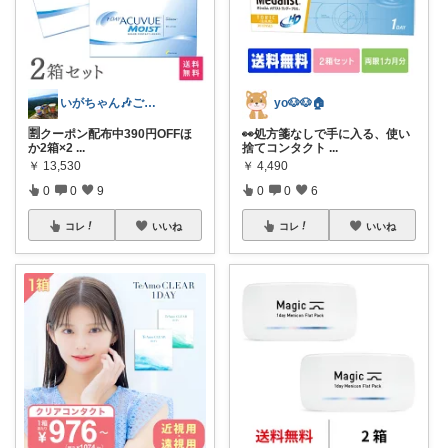
いがちゃん🎶ご購入感謝です🎶
yo🐶🐶🏠
🈹クーポン配布中390円OFFほ
👀処方箋なしで手に入る、使い
か2箱×2
...
捨てコンタクト
...
￥
13,530
￥
4,490
0
0
9
0
0
6
コレ
いいね
コレ
いいね