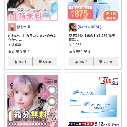
ぽむの🍦
[Rank🎀DEAL]毎日コレ@ano
かわいい！ カラコンまた始めよ
🏆第19位【総合】¥1,986 🚀実
うかな
...
質¥1
...
￥
3,630
￥
1,986～
0
0
3
0
0
4
コレ
いいね
コレ
いいね