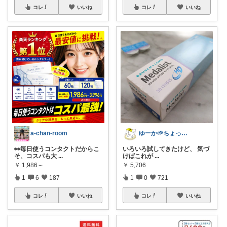
コレ
いいね
コレ
いいね
a-chan-room
ゆーか🌱ちょっと気分が整う暮らし集め
👀毎日使うコンタクトだからこ
いろいろ試してきたけど、 気づ
そ、コスパも大
...
けばこれが
...
￥
1,986～
￥
5,706
1
6
187
1
0
721
コレ
いいね
コレ
いいね