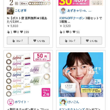
こむぎ🐰
あずきゃり○o。.🐟🐠
✨【ポスト便 送料無料★1箱あ
#30%OFFクーポン
3箱セットで
たり2,64
...
1箱無
...
￥
5,810
￥
3,520
1
0
199
0
0
51
コレ
いいね
コレ
いいね
ホワイト・
けいごん
＜割引きクーポン有り＞ フレッ
#コンタクトレンズ
クレオワン