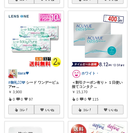
tiara💗
ホワイト・
#御礼🙇‍♀🩷
シード ワンデーピュ
＜割引クーポン有り＞ １日使い
ア👀
...
捨てコンタク
...
￥
3,900
￥
15,170
0
0
97
0
0
115
コレ
いいね
コレ
いいね