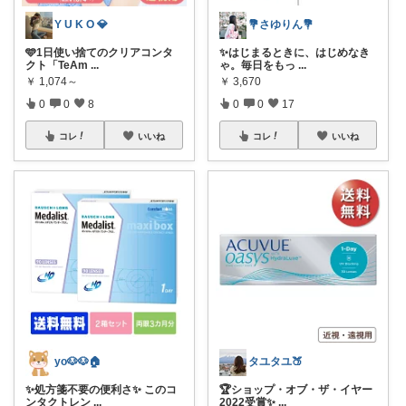
Y U K O 💎
💐さゆりん💐
🩵1日使い捨てのクリアコンタ
✨はじまるときに、はじめなき
クト「TeAm
...
ゃ。毎日をもっ
...
￥
1,074～
￥
3,670
0
0
8
0
0
17
コレ
いいね
コレ
いいね
yo🐶🐶🏠
タユタユ🍑
✨処方箋不要の便利さ✨ このコ
🏆ショップ・オブ・ザ・イヤー
ンタクトレン
...
2022受賞✨
...