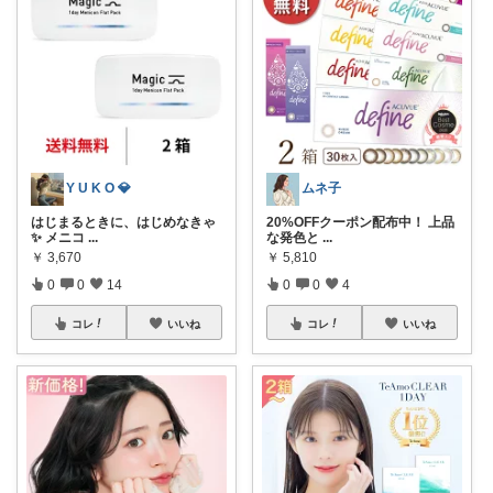
Y U K O 💎
ムネ子
はじまるときに、はじめなきゃ
20%OFFクーポン配布中！ 上品
✨ メニコ
...
な発色と
...
￥
3,670
￥
5,810
0
0
14
0
0
4
コレ
いいね
コレ
いいね