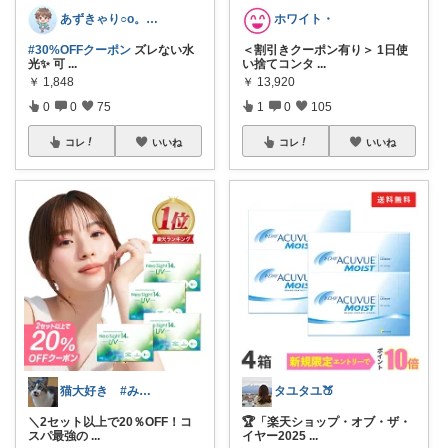
あずきゃり○o。.🐟🐠
ホワイト・
#30%OFFクーポン
ズレない水
＜割引きクーポン有り＞ 1日使
光✨ 可
...
い捨てコンタ
...
￥
1,848
￥
13,920
0
0
75
1
0
105
コレ
いいね
コレ
いいね
猫大好き #みなさんのお気持ちに感謝
タユタユ🍑
＼2セット以上で20％OFF！コ
🏆「楽天ショップ・オブ・ザ・
スパ最強の
...
イヤー2025
...