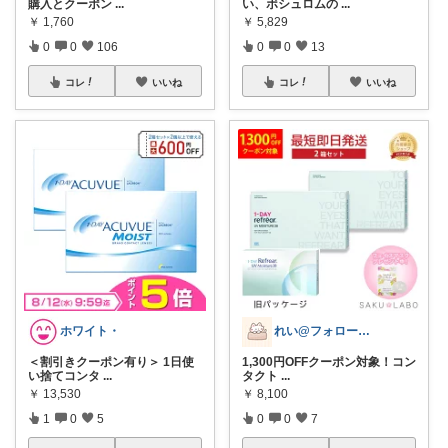
購入とクーポン
...
い、ボシュロムの
...
￥
1,760
￥
5,829
0
0
106
0
0
13
コレ
いいね
コレ
いいね
ホワイト・
れい@フォロー＆経由購入感謝です♪
＜割引きクーポン有り＞ 1日使
1,300円OFFクーポン対象！コン
い捨てコンタ
...
タクト
...
￥
13,530
￥
8,100
1
0
5
0
0
7