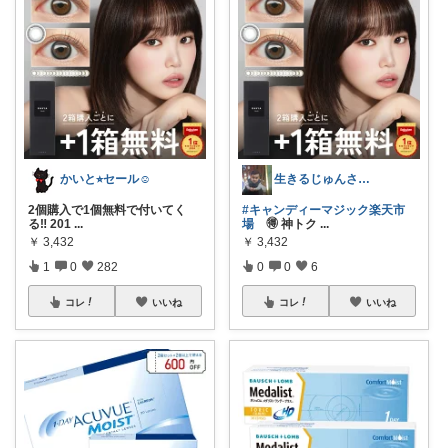
かいと⭐︎セール☺️
生きるじゅんさん、フォロワー様より買う
2個購入で1個無料で付いてく
#キャンディーマジック楽天市
る‼️ 201
...
場
🉐 神トク
...
￥
3,432
￥
3,432
1
0
282
0
0
6
コレ
いいね
コレ
いいね