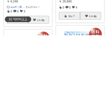
￥
6,248
￥
26,680
aya🌸ご購
...
さんのコレ！
0
0
4
0
0
3
コレ
いいね
10,000
件
以上
コレ
いいね
わさび コレクションもご利用ください
タユタユ🍑
日本製 ワンデーアキュビューオ
アシス 乱視
...
処方箋の確認不要✨ ワンデーア
キュビュ
...
￥
6,110
￥
6,760
0
0
4
1
0
4
コレ
いいね