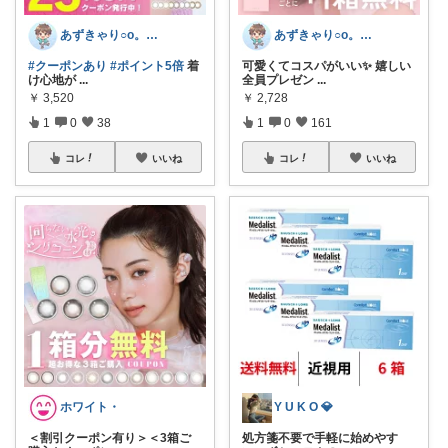
あずきゃり○o。.🐟🐠
あずきゃり○o。.🐟🐠
#クーポンあり
#ポイント5倍
着
可愛くてコスパがいい✨ 嬉しい
け心地が
...
全員プレゼン
...
￥
3,520
￥
2,728
1
0
38
1
0
161
コレ
いいね
コレ
いいね
ホワイト・
Y U K O 💎
＜割引クーポン有り＞＜3箱ご
処方箋不要で手軽に始めやす