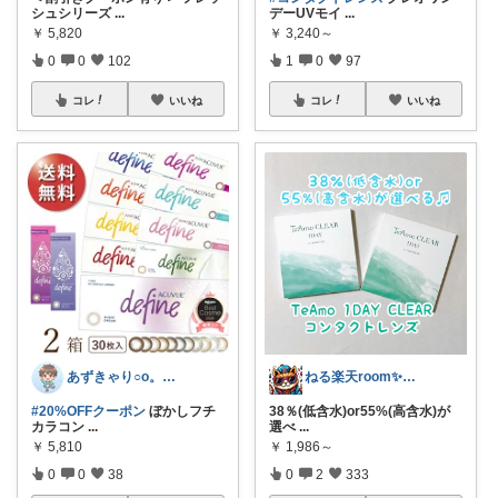
シュシリーズ
...
デーUVモイ
...
￥
5,820
￥
3,240～
0
0
102
1
0
97
コレ
いいね
コレ
いいね
あずきゃり○o。.🐟🐠
ねる楽天room✨お買い物マラソンや✨
#20%OFFクーポン
ぼかしフチ
38％(低含水)or55%(高含水)が
カラコン
...
選べ
...
￥
5,810
￥
1,986～
0
0
38
0
2
333