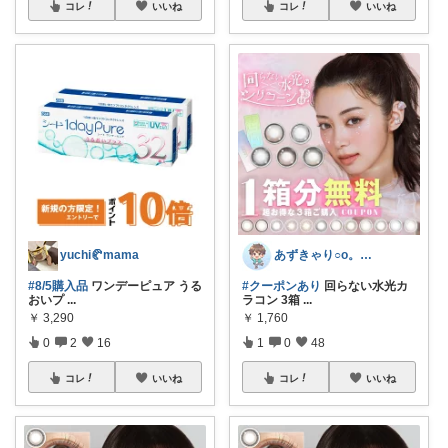
コレ
いいね
コレ
いいね
yuchi🥐mama
あずきゃり○o。.🐟🐠
#8/5購入品
ワンデーピュア うる
#クーポンあり
回らない水光カ
おいプ
...
ラコン 3箱
...
￥
3,290
￥
1,760
0
2
16
1
0
48
コレ
いいね
コレ
いいね