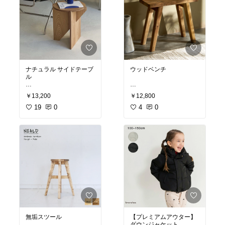
ナチュラル サイドテーブ
ウッドベンチ
ル
￥13,200
￥12,800
#ベンチ
#ウッドベンチ
#
#サイドテーブル
19
0
#スツー
古材
4
#チーク
0
#ウッド
#木
ル
#椅子
#カフェ風イン
製
#椅子
#チェア
#ダイニ
テリア
ングベンチ
#ダイニング
チェア
#花台
#フラワー
スタンド
#飾り台
鉢
#置
き
#玄関スツール
#子供
部屋
無垢スツール
【プレミアムアウター】
ダウンジャケット