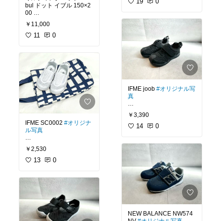
スリッパとして使ってま
19
0
bul ドット イブル 150×2
す🏎️
00
￥11,000
#子供
#DISNEY
#ディズ
ソファ用にスミクロ探し
11
0
ニー
#サンダル
#靴
#男の
中🛋️
子
#キッズシューズ
#ス
小さめなドットかわいい
リッポン
#キッズスニー
🐕‍🦺
カー
#カーブ
#マックイ
ーン
#車
#子供靴
#ドット
#オーガニックコ
ットン
#天然素材
#キル
IFME joob
#オリジナル写
ティング
#イブル
#寝具
#
真
布団
#ブランケット
#タ
オルケット
#プレイマッ
￥3,390
ト
#コットン
#綿
#韓国製
最近買った靴たち👟
IFME SC0002
#オリジナ
#グレー
#アイボリー
#墨
公園用に買いましたが、
14
0
ル写真
クロ
#湿気対策
#ベッド
合わせやすくて◎
ルーム
#子供部屋
#淡色
インテリア
#ペット
￥2,530
最近買った靴たち👟
#イフミー
#スニーカー
#
13
0
スニーカー部
#フラット
シューズ
#足元倶楽部
#
#イフミー
#上履き
#キッ
キッズ
#シューズ
#運動
ズ
靴
#子供靴
#男の子
#女の
子
#キッズコーデ
#プチ
プラ
#公園
NEW BALANCE NW574