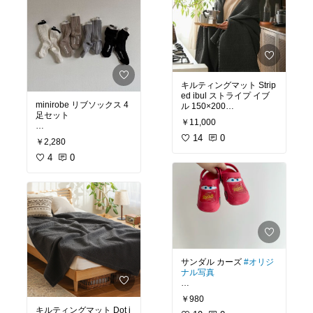
かった！
てよかった
#あったら便
利
#バスタオル
#ミニ
#ミ
ニバスタオル
#新調
#新
#ベージュ
#ブラウン
#レ
生活
#新築
#プレゼント
#
ディース
#シアーシャツ
ギフト
#必需品
#オーバーサイズシャツ
#
シアー
#トップス
#セレ
クトモカ
#selectmoca
#
キルティングマット Strip
買ってよかった
#淡色コ
ed ibul ストライプ イブ
ーデ
#2024秋
minirobe リブソックス 4
ル 150×200
足セット
￥11,000
ソファ用にスミクロ探し
14
0
￥2,280
息子の靴下探し👦🏻
中🛋️
汚れるから目立たない色
4
0
ストライプもシンプルで
必須🧦
いいな🐕‍🦺
#ベビー
#キッズ
#靴下
#
#ドット
#オーガニックコ
ハイソックス
#韓国
#ベ
ットン
#天然素材
#キル
ビー服
#韓国子供服
#男
ティング
#イブル
#寝具
#
の子
#女の子
#ベビー
#赤
布団
#ブランケット
#タ
ちゃん
#子供
#くつ下
#ナ
オルケット
#プレイマッ
チュラル
#韓国
#子供服
#
ト
#コットン
#綿
#韓国製
サンダル カーズ
#オリジ
韓国こども服
#グレー
#アイボリー
#墨
ナル写真
クロ
#湿気対策
#ベッド
ルーム
#子供部屋
#淡色
インテリア
#ペット
￥980
最近買った靴たち👟
キルティングマット Dot i