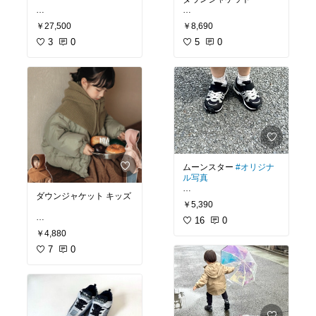
￥27,500
￥8,690
#スツール
#無垢
#オット
暖かそうだし、フード外
マン
3
#チェア
0
#北欧
#シン
せていい✔︎
5
0
プル
#モダン
#ナチュラ
ル
#カフェ風
#西海岸
#ヴ
ィンテージ
#インダスト
#ダウン
#ダウンジャケッ
リアル
#モノトーンイン
ト
#子供服
#子ども服
#キ
テリア
#一人暮らし
#一
ッズ
#ジュニア
#子供
人暮らし
#ベッドルーム
ムーンスター
#オリジナ
ル写真
ダウンジャケット キッズ
￥5,390
幼稚園靴👟
初めてムーンスター買っ
16
0
これかわいい💚
たけど気に入った様子
￥4,880
👦🏻
7
0
何にでも合わせやすい🖤
#冬服
#子供服
#女の子
#
男の子
#コート
#フード
#キャロット
#子供靴
#キ
付き
#ジュニア
#ダウン
ッズ
#ジュニア
#スニー
ジャケット
#パーカー
#
カー
#moonstar
#幅広
#3