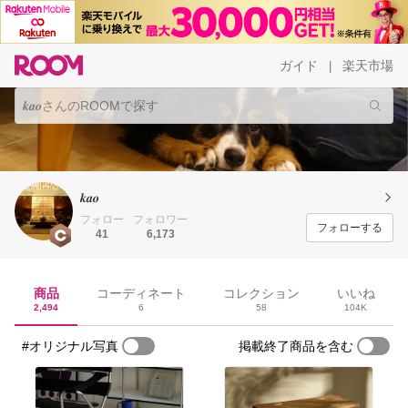
ガイド
楽天市場
|
𝒌𝒂𝒐
フォロー
フォロワー
フォローする
41
6,173
商品
コーディネート
コレクション
いいね
2,494
6
58
104K
#オリジナル写真
掲載終了商品を含む