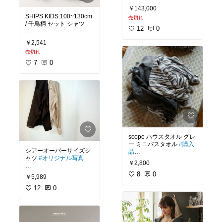
￥143,000
SHIPS KIDS:100~130cm
売切れ
パパのダウンジャケット
/ 千鳥柄 セット シャツ
はこれにしました👨🏻
12
0
￥2,541
👦🏻に着せたい🤎
#デサント
#デサントオル
売切れ
テライン
#限定
#メンズ
#
7
0
DAMYGK32U
#ミズサワ
#SHIPS
#キッズ
#千鳥柄
#みずさわ
#フードジャケ
#シャツ
ット
#アウター
#防寒
#防
水
#撥水
#日本製
#キャン
プ
#アウトドア
#正規品
#
ダウンジャケット
#2024
scope ハウスタオル グレ
ー ミニバスタオル
#購入
シアーオーバーサイズシ
品
ャツ
#オリジナル写真
￥2,800
タオルはscopeさんのも
8
0
￥5,989
ベージュ、ブラウン購
のが好き🩶
入。
12
0
また同じグレーで新調。
似合わないベージュもあ
るけど
#scope
#スコープ
#タオ
使いやすいベージュでよ
ル
#ハウスタオル
#買っ