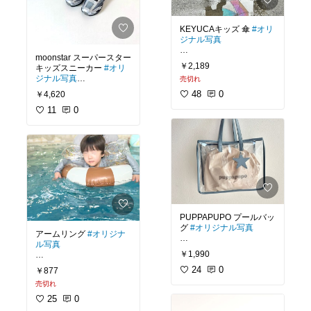
アウター
#韓国子供服
#
E
#抗菌防臭
#男の子
#女
ベビー服
#子ども服
#お
の子
しゃれ
#暖かい
KEYUCAキッズ 傘
#オリ
ジナル写真
moonstar スーパースター
￥2,189
キッズスニーカー
#オリ
お気に入り傘👦🏻
ジナル写真
売切れ
48
0
￥4,620
#ケユカ
#キッズ
#長傘
#
ダンス用シューズ👦🏻
11
0
虹色
#ビニール
#雨傘
#レ
イングッズ
#子供用
#撥
水加工
#無地
#シンプル
#
#ムーンスター
#moonsta
おしゃれ
#傘
#子供
#ビニ
r
#スーパースター
#キッ
ール傘
ズ
スニーカー
#シューズ
#幅広
#甲高
#運動会
#3E
#抗菌防臭
#ジュニア
#男
の子
#子ども
#こども
#子
供靴
#ダンス
#キッズコ
ーデ
PUPPAPUPO プールバッ
グ
#オリジナル写真
アームリング
#オリジナ
ル写真
￥1,990
グレージュがよかったけ
24
0
￥877
ど、息子の希望でブルー
売切れ
購入👦🏻
#浮輪
#浮き輪
#アームリ
25
0
グレーがかったブルーで
ング
#子供用
#ゴールド