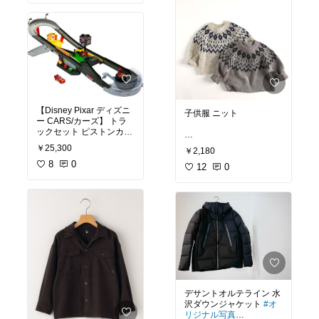
すごくかわいくて
ラメ
#うきわ
#腕浮き輪
#
ブルーにしてよかった🩵
アームリング
#フロート
バンド
#キッズ
#海水浴
#
プール
バスタオル、フェイスタ
オル、水着、ゴーグルを
いれても
余白があって子供も入れ
やすそうです𓎦
【Disney Pixar ディズニ
子供服 ニット
ー CARS/カーズ】 トラ
ックセット ピストンカッ
プ アクションスピードウ
#セーター
#キッズ
#ユニ
￥25,300
#プールバッグ
#巾着付き
￥2,180
ェイプレイセット
セックス
#ベビー服
#男
#撥水
#水泳
#水着
#ビー
8
0
の子
12
#女の子
0
#春
#秋
#冬
チバッグ
#スイミング
#
#トップス
#長そで
#セー
クリア
#透明
#かばん
#保
クリスマスプレゼント候
ター
#カットソー
#洗え
育園
#幼稚園
#小学校
#入
補🎁
る
#ジュニア
#赤ちゃん
#
園
#入学準備
#キッズ
#子
ギフト
#クリスマス
#出
供
#買ってよかった
産祝い
#入園
#入学
#幼稚
#Disney
#ディズニー
#カ
園
#小学生
#ゆったり
#シ
ーズ
#マックィーン
#お
ンプル
もちゃ
#レースカー
デサントオルテライン 水
沢ダウンジャケット
#オ
リジナル写真