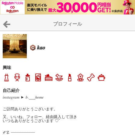
プロフィール
𝒌𝒂𝒐
興味
自己紹介
𝑖𝑛𝑠𝑡𝑎𝑔𝑟𝑎𝑚 ► 𝑏.___ℎ𝑜𝑚𝑒

ご訪問ありがとうございます。

又、いいね、フォロー、経由購入して頂き

いつもありがとうございます ♡ﾞ

✐☡ ┈┈┈┈┈┈┈┈┈┈ 
