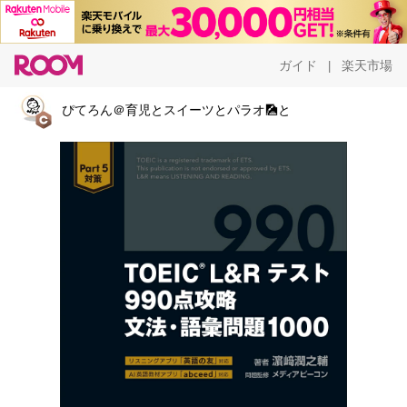
ガイド
楽天市場
|
ぴてろん＠育児とスイーツとパラオ🎑と