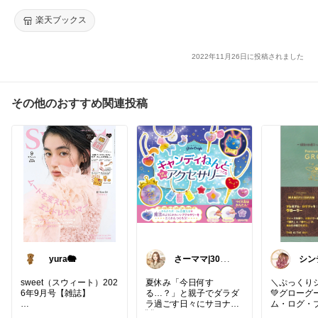
楽天ブックス
2022年11月26日に投稿されました
その他のおすすめ関連投稿
yura🐘
さーママ|30代
シン
小2女児ママ🎀
di👑
sweet（スウィート）202
夏休み「今日何す
＼ぷっくり
6年9月号【雑誌】
る…？」と親子でダラダ
💚グローグ
ラ過ごす日々にサヨナラ
ム・ログ・
👋
𝕕𝕚'𝕤👑𝕊𝔼𝕃