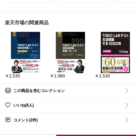
𝑾𝑨𝑹𝑺
フォ
貴重な夏休みの時間を無
お菓子で一
駄にしたくない小学生マ
と「癒やし
マ・パパ必見🐰
楽天市場の関連商品
#スウィート
#雑誌
#付録
#
この工作キットの凄さは
❥気になる方は 👇
キティちゃん
#日焼けキ
「お湯につければ何度で
場で詳細を見
ティちゃん
#文具セット
#
もやり直せる」キャンデ
🔻🔻🔻🔻🔻
キティちゃん缶
ィねんど仕様なこと🐥🩷
一発勝負の工作と違っ
て、失敗して子供が泣い
たり怒ったりすることも
なく、親も安心して見守
っていられます😁💕
✅2026/08/
TAKANAWA s
￥2,530
￥1,980
￥2,530
型やラメ、可愛いゴール
天 STAR 
ドフレームまで全部入っ
ォーズ マン
ているので、箱を開けた
ローグー 
瞬間からすぐに夢中で遊
グブック ISB
この商品を含むコレクション
び始められますよ😘
82338 マ
画 SF グッズ ギフト 
これさえあれば、子供は
ゼント シー
いいね(8人)
自分で可愛いおねだりア
シールセット
クセサリー作りに大熱中
ィン ジャリ
😂
ャリン メモ
コメント(2件)
帳 記録 記
横でのんびりコーヒーを
ラー 推し活
飲む、有意義な自分時間
おすすめ本
を手に入れられるかも😅