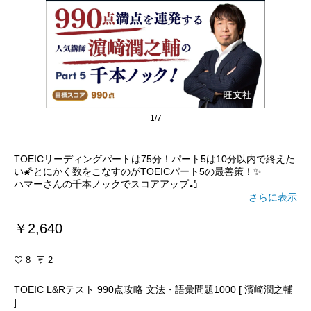
1/7
TOEICリーディングパートは75分！パート5は10分以内で終えた
い🌠とにかく数をこなすのがTOEICパート5の最善策！✨
ハマーさんの千本ノックでスコアアップ🏏
この本の増刷記念Twitterキャンペーンで、ハマ1000「990点攻略
さらに表示
特製ユニフォーム」が当クラゲに当選しました！ありがとうござ
いました🥺3/20
￥2,640
TOEIC L&Rテスト 990点攻略 文法・語彙問題1000 [ 濱崎潤之輔
#送料無料
8
2
#TOEIC
#パート5
TOEIC L&Rテスト 990点攻略 文法・語彙問題1000 [ 濱崎潤之輔
]