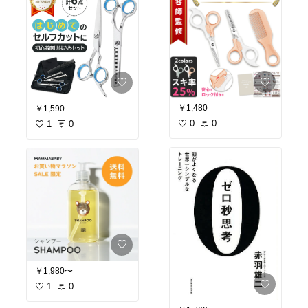
￥1,480
￥1,590
0
0
1
0
￥1,980〜
1
0