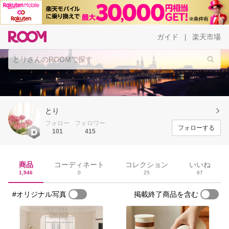
ガイド
楽天市場
|
とり
フォロー
フォロワー
フォローする
101
415
商品
コーディネート
コレクション
いいね
1,946
0
25
67
#オリジナル写真
掲載終了商品を含む