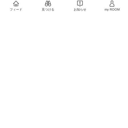
0
0
フィード
見つける
お知らせ
my ROOM
￥2,490〜
0
0
￥1,980
1
0
￥5,980〜
1
0