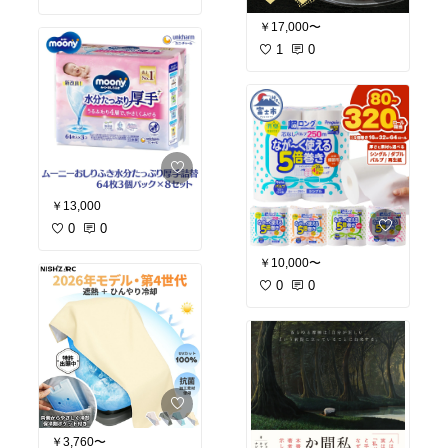
￥17,000〜
1
0
￥13,000
0
0
￥10,000〜
0
0
￥3,760〜