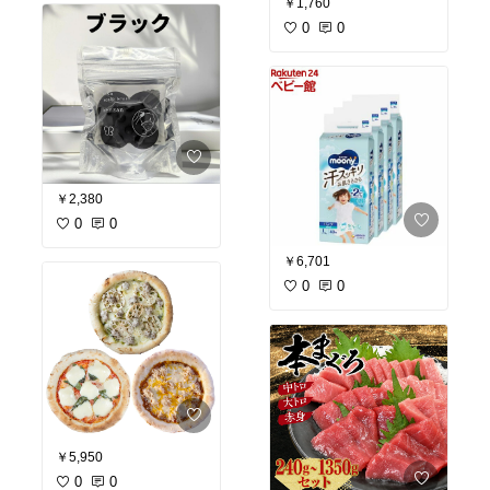
￥1,760
0
0
￥2,380
0
0
￥6,701
0
0
￥5,950
0
0