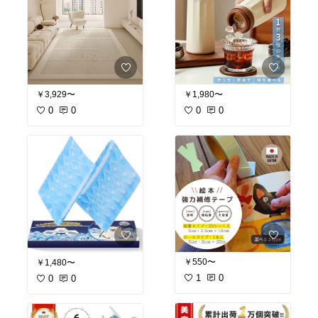
￥3,929〜
￥1,980〜
0
0
0
0
￥550〜
￥1,480〜
1
0
0
0