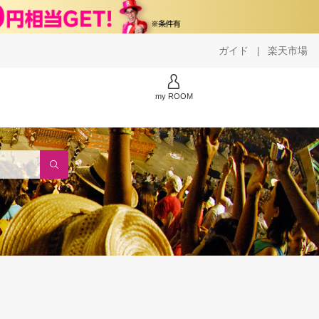
ガイド
楽天市場
|
my ROOM