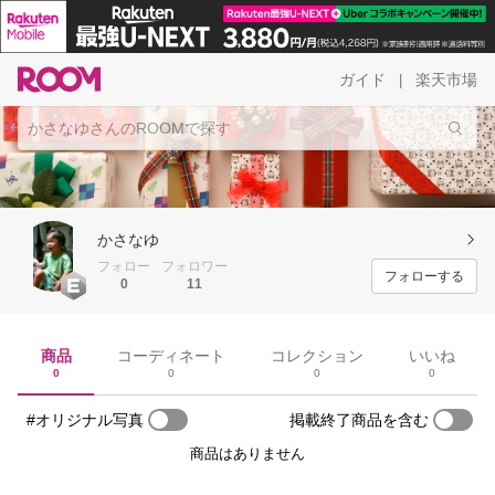
ガイド
楽天市場
|
かさなゆ
フォロー
フォロワー
フォローする
0
11
商品
コーディネート
コレクション
いいね
0
0
0
0
#オリジナル写真
掲載終了商品を含む
商品はありません