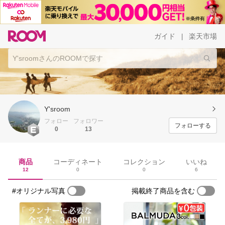
ガイド
楽天市場
|
Y'sroom
フォロー
フォロワー
フォローする
0
13
商品
コーディネート
コレクション
いいね
12
0
0
6
#オリジナル写真
掲載終了商品を含む