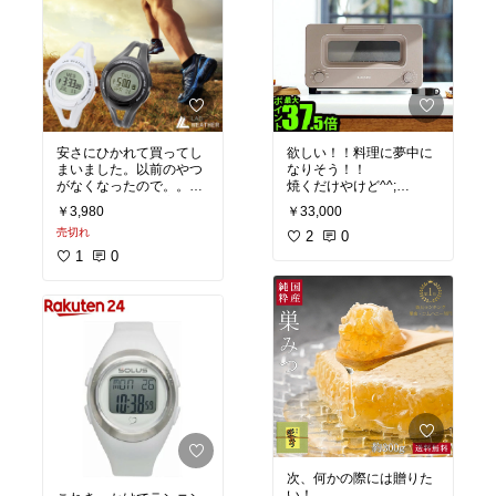
安さにひかれて買ってし
欲しい！！料理に夢中に
まいました。以前のやつ
なりそう！！
がなくなったので。。
焼くだけやけど^^;
前のやつに比べて高性能
欲しい！
￥3,980
￥33,000
だと思います。
売切れ
買い得でした！
2
0
1
0
次、何かの際には贈りた
い！