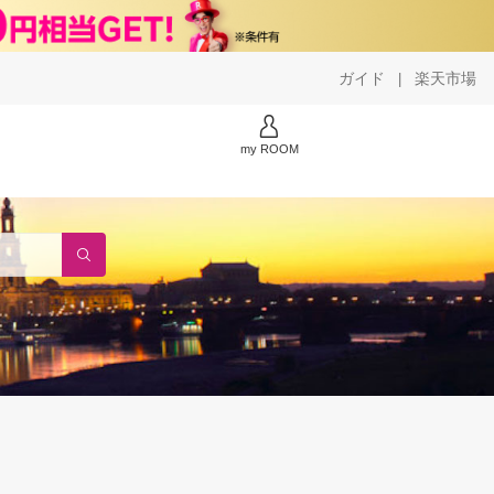
ガイド
楽天市場
|
my ROOM