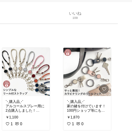
いいね
109
⋱購入品⋰
⋱購入品⋰
アルコールスプレー用に
家の鍵を付けています！
2点購入しました！
100円ショップ等にもリ
100円ショップ等にもリ
ールキーホルダーは売っ
￥1,100
￥1,870
ールキーホルダーは売っ
ていますが
ていますが
1
0
こちらは金具やリールが
1
0
こちらは金具やリールが
軽く、