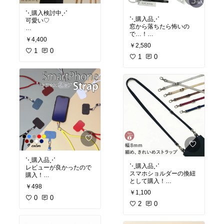
⋱購入検討中⋰
⋱購入品⋰
可愛い♡
窓から落ちたら怖いの
で…！
#購入検討中
￥4,400
興味津々で覗き込むのを
￥2,580
防止できます。
1
0
1
0
#購入品
#買って良かった
⋱購入品⋰
⋱購入品⋰
レビューが良かったので
スマホショルダーの換紐
購入！
として購入！
千切れず使用できていま
￥498
金具が取り外ししやすく
す。
￥1,100
軽いのでとても使用感が
お値段以上だと思います
0
0
良いです⊹
2
0
⊹
紐は別のものに取り替え
#購入品
#買って良かった
て使用しています。