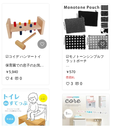
こちらは予備がきちんと
八重歯が特に黄色かった
入ります！
のですが、
若干薄くなってとても嬉
#購入品
#買って良かった
しいです！
#マスクポーチ
#マスクケ
2週間目からは１日1回夜
ース
に使用しています。
#購入品
#買って良かった
#セルフホワイトニング
☑︎コイデ ハンマートイ
☑︎モノトーンシンプルフ
ラットポーチ
保育園での息子のお気に
入りおもちゃ✩︎⡱
#送料無料
#メール便
￥5,940
￥570
お家でも遊べるように買
売切れ
4
0
フラットポーチは何かと
#購入品
▸︎▹︎
#買って良か
便利で
3
0
った
いくつあっても良いです
よね✩︎⡱
トントン♩カチカチ♩と
打ち付けて遊んでいます
#モノトーン
で
#シンプ
✧︎*。
ル
！
使いやすそうです✧︎*。
#知育玩具
として良いよ
#ポーチ
#フラットポーチ
うです◎
#メイクポーチ
#化粧ポー
チ
#旅行ポーチ