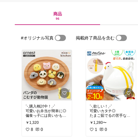
商品
96
#オリジナル写真
掲載終了商品を含む
⋱購入検討中！⋰
⋱欲しい！⋰
可愛いお弁当が簡単に◎
可愛いカタチ◎
偏食っ子には良いかも！
たまご茹でるの苦手なの
で便利そう！
￥1,320
￥1,280〜
#お弁当グッズ
#便利グッ
ズ
8
0
#お弁当グッズ
1
0
#便利グッ
#購入検討中
#偏食
#動物
ズ
#購入検討中