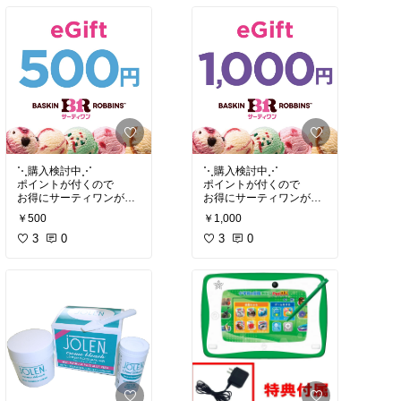
軽く、
安価なものとは使用感が
安価なものとは使用感が
全く異なります⊹
全く異なります⊹
#購入品
#買って良かった
#購入品
#買って良かった
#リールキーホルダー
#リールキーホルダー
⋱購入検討中⋰
⋱購入検討中⋰
ポイントが付くので
ポイントが付くので
お得にサーティワンが食
お得にサーティワンが食
べられる♡
べられる♡
￥500
￥1,000
お店に行く予定が出来た
お店に行く予定が出来た
ら購入する予定です！
3
0
ら購入する予定です！
3
0
#購入検討中
#購入検討中