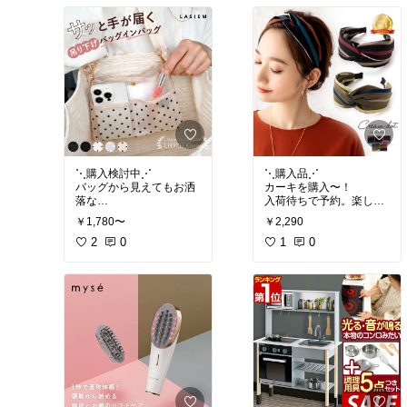
⋱購入検討中⋰
⋱購入品⋰
バッグから見えてもお洒
カーキを購入〜！
落な
入荷待ちで予約。楽しみ
バッグインバッグ⊹
◎
￥1,780〜
￥2,290
#購入検討中
2
0
#バッグイ
#購入品
1
#買って良かった
0
ンバッグ