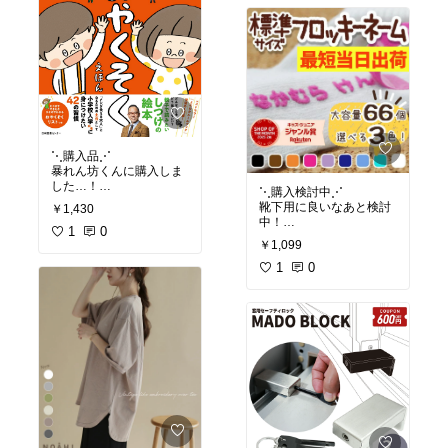
⋱購入品⋰
暴れん坊くんに購入しま
した…！
⋱購入検討中⋰
靴下用に良いなあと検討
￥1,430
#購入品
#買って良かった
中！
1
0
￥1,099
#購入検討中
1
0