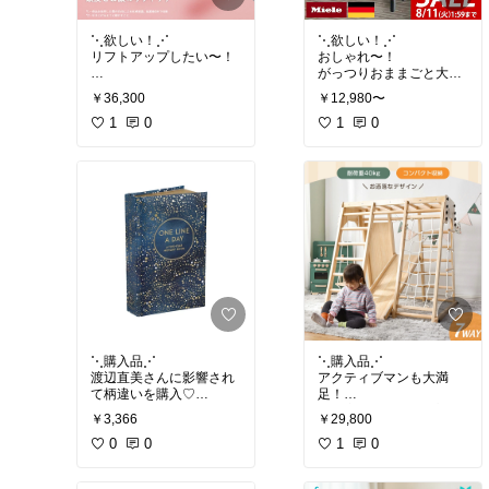
⋱欲しい！⋰
⋱欲しい！⋰
リフトアップしたい〜！
おしゃれ〜！
がっつりおままごと大好
きだったら
￥36,300
￥12,980〜
#美容グッズ
#美容家電
購入していたなあ〜⊹
1
0
(息子は超アクティブ派)
1
0
#キッズ用品
#子供用品
#
おままごと
⋱購入品⋰
⋱購入品⋰
渡辺直美さんに影響され
アクティブマンも大満
て柄違いを購入♡
足！
ちょこちょこ抜けていま
我が家は滑り台を反対向
￥3,366
￥29,800
すが
き(外に飛び出して)付け
なんとなーく続いていま
0
0
ています。
1
0
す⊹
ジャングルジムの中を秘
密基地にしたり、