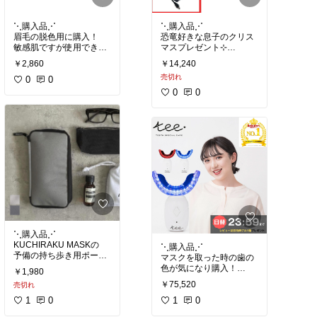
⋱購入品⋰
⋱購入品⋰
眉毛の脱色用に購入！
恐竜好きな息子のクリス
敏感肌ですが使用できて
マスプレゼント⊹
います。
写真を撮るのが楽しいよ
￥2,860
￥14,240
(許容範囲内のひりつきは
うでよく撮っています。
売切れ
あります)
0
0
息を吹きかけるゲームを
全力でやる姿が
0
0
#購入品
#買って良かった
とても可愛いです♡
#購入品
#買って良かった
#知育玩具
⋱購入品⋰
KUCHIRAKU MASKの
⋱購入品⋰
予備の持ち歩き用ポーチ
マスクを取った時の歯の
として購入！
色が気になり購入！
￥1,980
朝晩２回使用(自己責任)
￥75,520
売切れ
KUCHIRAKU MASKを
したところ、
入れられるポーチはなか
1
0
1週間で色が変わりまし
1
0
なかなく…
た！⊹