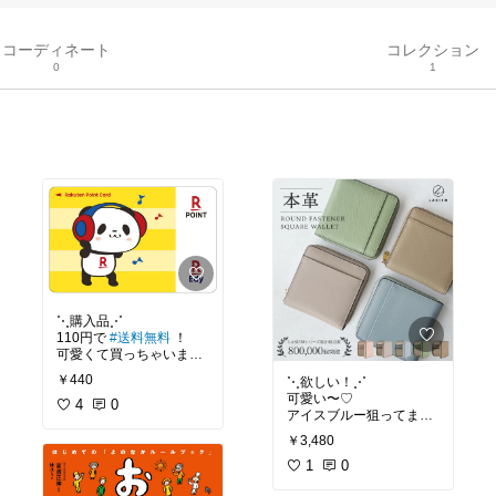
コーディネート
コレクション
0
1
⋱購入品⋰
110円で
#送料無料
！
可愛くて買っちゃいまし
た。
￥440
⋱欲しい！⋰
可愛い〜♡
#購入品
4
0
#買って良かっ
アイスブルー狙ってま
た
す！
#楽天パンダ
#ヘッドフ
￥3,480
ォン
#購入検討中
1
0
#楽天ポイントカード
#
楽天Edy
#セール