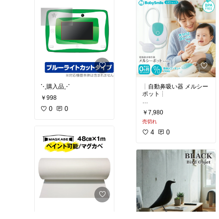
#購入品
#買って良かった
うんていしたりと遊びの
幅が広がりました⊹
#購入品
#買って良かった
#室内遊具
#アスレチック
#キッズ用品
#子供用品
⋱購入品⋰
┊︎自動鼻吸い器 メルシー
ポット┊︎
￥998
0
0
息子用に購入しました
￥7,980
が、大人も使えます。
売切れ
今までは口で吸うタイプ
4
0
を使用していましたが、
全然とれず‥風邪→鼻水
→中耳炎のループでし
た。
こちらを購入してから、
すっきりと鼻水がとれる
ので風邪も引きにくくな
り
長引かなくなりました。
☑︎マグネットがつくイン
正直近所の小児クリニッ