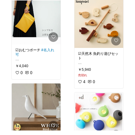
#購入品
#買って良かった
☑︎おむつポーチ
#名入れ
☑︎天然木 魚釣り遊びセッ
可
ト
#送料無料
￥4,040
つりざお・磁石付きお魚
￥5,940
8匹入り✩︎⡱
おむつポーチにも
0
0
売切れ
こだわりたいママへ♡
天然木のお魚さんたちが
4
0
1匹1匹表情が違くて
シンプルで上質なおむつ
とっても可愛いですね♡︎
ポーチです✩︎⡱
糸がもし切れてしまって
一見おむつポーチに見え
も、
ないので
家庭で簡単に直せるよう
パパでも持ち歩きやすい
なので
です✧︎*。
長く遊べます✧︎*。
おしゃれなだけでなく
#おもちゃ
#キッズ
#木製
利便性ももちろんGOOD
#天然木
✩︎⡱
#魚釣り
#つりざお
#釣竿