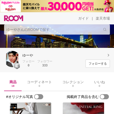
ガイド
楽天市場
|
ゆーや
フォロー
フォロワー
フォローする
0
333
商品
コーディネート
コレクション
いいね
18
0
0
0
#オリジナル写真
掲載終了商品を含む