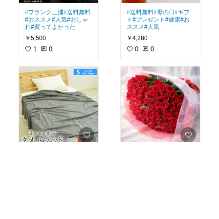
#フランク三浦
#送料無料
#送料無料
#母の日
#ギフ
#おススメ
#人気
#おしゃ
ト
#プレゼント
#健康
#お
れ
#買ってよかった
ススメ
#人気
￥5,500
￥4,280
1
0
0
0
#軽い
#涼しい
#気持ち良
#プロポーズ
#薔薇
#本物
#
い
#安い
#柔らかい
#送料
綺麗
#送料無料
#100本
#お
無料
#おススメ
ススメ
￥1,980
￥18,880〜
柔らかいし気持ち良いし
プロポーズ用にどうぞ！
安くて大満足。いい感じ
0
0
100本のバラです！超素
0
0
に涼しいです。色も8色
敵ですよ！
から選べますよ。
プロポーズに使う100本
のバラにしては、安い値