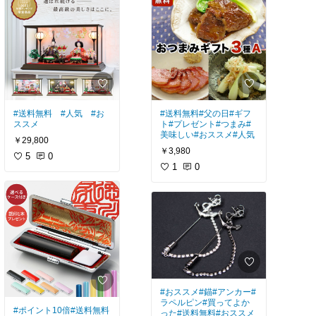
#送料無料
#人気
#お
#送料無料
#父の日
#ギフ
ススメ
ト
#プレゼント
#つまみ
#
美味しい
#おススメ
#人気
￥29,800
￥3,980
5
0
1
0
#おススメ
#錨
#アンカー
#
ラペルピン
#買ってよか
#ポイント10倍
#送料無料
った
#送料無料
#おススメ