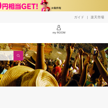
ガイド
楽天市場
|
my ROOM