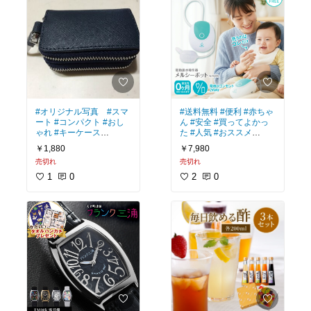
#オリジナル写真
#スマ
#送料無料
#便利
#赤ちゃ
ート
#コンパクト
#おし
ん
#安全
#買ってよかっ
ゃれ
#キーケース
た
#人気
#おススメ
自動式の自宅の鍵と車の
今まで、自分で吸うタイ
￥1,880
￥7,980
鍵を入れるために購入。
プの物を使っておりまし
売切れ
売切れ
サイズ感がかなりコンパ
たが、なかなか吸えず、
クトで鞄の中がスッキリ
赤ちゃんも嫌がっていま
1
0
2
0
します。
したが、この商品だとか
なり気持ちよく吸い切る
ことができます。
赤ちゃんのためにも買う
べきです。