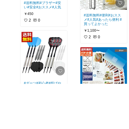
#送料無料
#ブラザー
#安
い
#安全
#おススメ
#人気
￥450
#送料無料
#便利
#おスス
メ
#人気
#あったら便利
#
2
0
買ってよかった
￥1,100〜
2
0
#ダーツ
#初心者
#投げや
すい
#まずはコレ
#送料無
料
#おススメ
￥6,000
#カタログ
#お得
#安い
#便
ダーツ初心者がまず初め
売切れ
利
#買ってよかった
#送料
に買うならこれに限りま
無料
#おススメ
す。
0
0
非常に投げやすいです。
￥3,300
父の日、母の日には、毎
回これを送っています。
0
0
自分で選ぶ必要無いし、