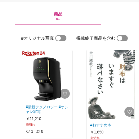
商品
51
#オリジナル写真
掲載終了商品を含む
#最新テクノロジー
#オシ
ャレ家電
￥21,210
売切れ
#おすすめ本
1
0
￥1,650
売切れ