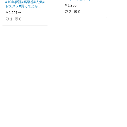
#10年保証
#高級感
#人気
#
￥1,980
おススメ
#買ってよかっ
た
#おしゃれ
2
0
￥1,297〜
1
0