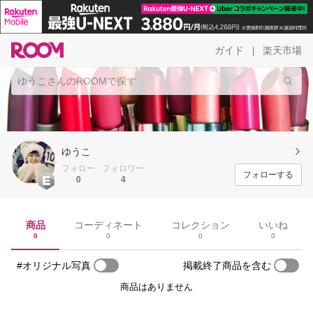
ガイド
楽天市場
|
ゆうこ
フォロー
フォロワー
フォローする
0
4
商品
コーディネート
コレクション
いいね
0
0
0
0
#オリジナル写真
掲載終了商品を含む
商品はありません