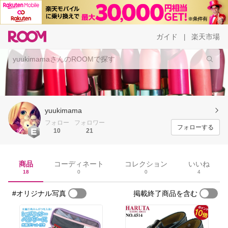
ガイド
楽天市場
|
yuukimama
フォロー
フォロワー
フォローする
10
21
商品
コーディネート
コレクション
いいね
18
0
0
4
#オリジナル写真
掲載終了商品を含む