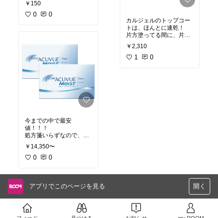
￥150
0
0
カルジェルのトップコー
トは、ほんとに速乾！
片方塗ってる間に、片方
がすでに乾いてるとい
￥2,310
う！！
しかも価格もありがた
1
0
い！！
ツヤもあり綺麗に仕上が
ります！
今までの中で最安
値！！！
処方箋いらずなので、普
段使ってる方は気軽にし
￥14,350〜
かも安く購入できるから
オススメです！！
0
0
アプリでこのページを見る
開く