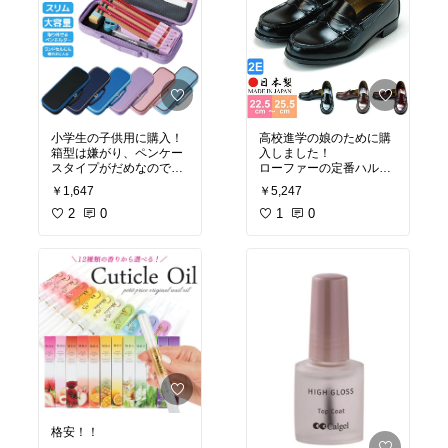
小学生の子供用に購入！
高校進学の娘のために購
箱型は嫌がり、ペンケー
入しました！
スタイプがだめなので
ローファーの定番ハル
仕切りもちゃんとあるこ
タ！
￥1,647
￥5,247
のタイプに！
学校推奨のもの一足分の
シンプルで、中身がごち
2
0
金額で、二足買えたので
1
0
ゃごちゃしないので安
かなりお得です♫
#買ってよかった
#生活雑
貨
#キッズ
#ママ
格安！！