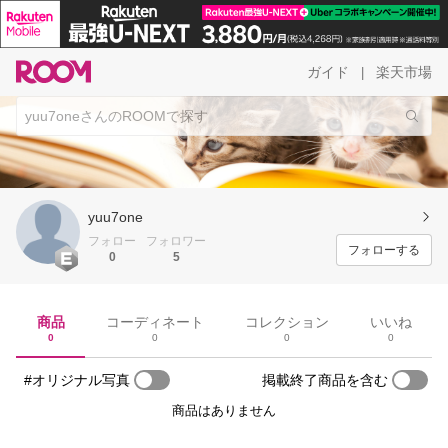
ガイド
楽天市場
|
yuu7one
フォロー
フォロワー
フォローする
0
5
商品
コーディネート
コレクション
いいね
0
0
0
0
#オリジナル写真
掲載終了商品を含む
商品はありません