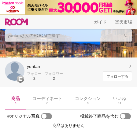
ガイド
楽天市場
|
yuritan
フォロー
フォロワー
フォローする
2
2
商品
コーディネート
コレクション
いいね
0
0
0
31
#オリジナル写真
掲載終了商品を含む
商品はありません