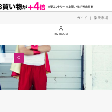
ガイド
楽天市場
|
my ROOM