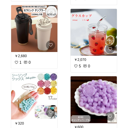
￥2,680
￥2,070
1
0
5
0
￥320
￥600