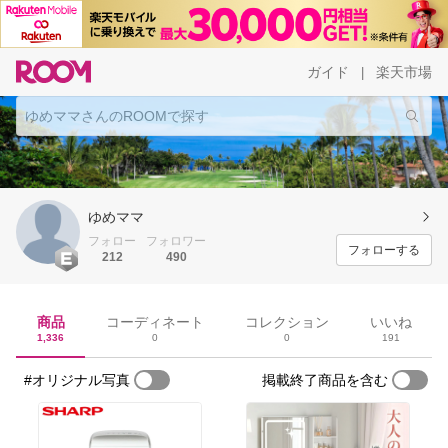
ガイド
楽天市場
|
ゆめママ
フォロー
フォロワー
フォローする
212
490
商品
コーディネート
コレクション
いいね
1,336
0
0
191
#オリジナル写真
掲載終了商品を含む