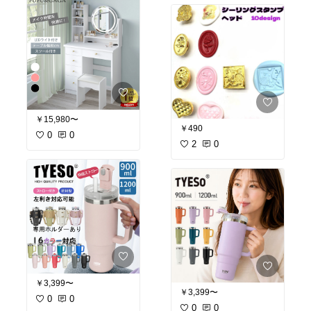
￥15,980〜
￥490
0
0
2
0
￥3,399〜
￥3,399〜
0
0
0
0