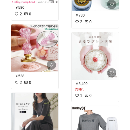
￥580
2
0
￥730
2
0
￥528
2
0
￥8,400
売切れ
1
0