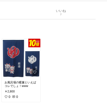
いいね
7
お風呂場の暖簾といえば
コレでしょ！www
￥2,800
0
0