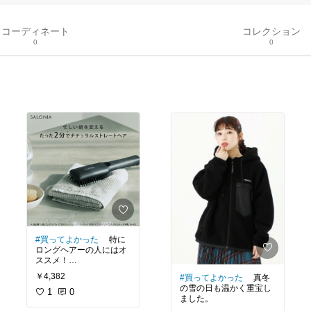
コーディネート
コレクション
0
0
#買ってよかった
特に
ロングヘアーの人にはオ
ススメ！
買った当初自分はセミロ
￥4,382
#買ってよかった
真冬
ングだったので毛量が足
の雪の日も温かく重宝し
りず、上手くスタイリン
1
0
ました。
グ出来ませんでした➡ロ