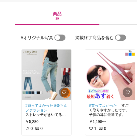
商品
39
#オリジナル写真
掲載終了商品を含む
#買ってよかった
#楽ちん
#買ってよかった
すご
ファッション
く取りやすかったです。
ストレッチがきいてるの
子供の耳に最適です。
で、ワンサイズ小さめで
￥5,280
￥1,198〜
も良いかもです。
0
0
1
0