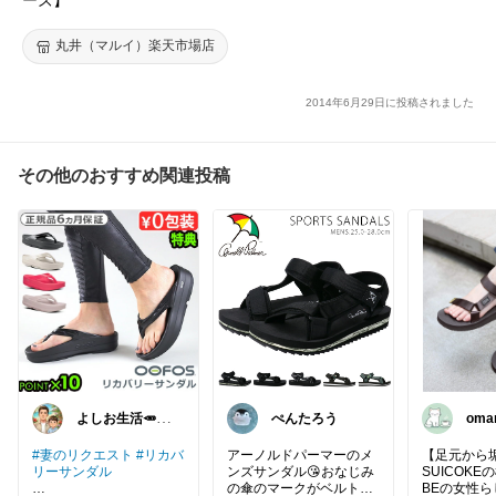
丸井（マルイ）楽天市場店
2014年6月29日に投稿されました
その他のおすすめ関連投稿
よしお生活🥕朝
ぺんたろう
om
6時頃コレ👟
と大
らし
#妻のリクエスト
#リカバ
アーノルドパーマーのメ
【足元から垢
リーサンダル
ンズサンダル😘おなじみ
SUICOKE
の傘のマークがベルトに
BEの女性