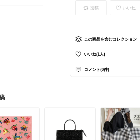
投稿
いいね
この商品を含むコレクション
いいね(1人)
コメント(0件)
稿