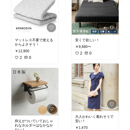
マットレス不要で使える
安くて欲しい！
からよさそう！
￥9,480〜
￥12,900
2
0
2
0
大人かわいく着れそうで
抑えがついていておしゃ
安い！
れなホルダーはなかなか
￥1,470
ない！