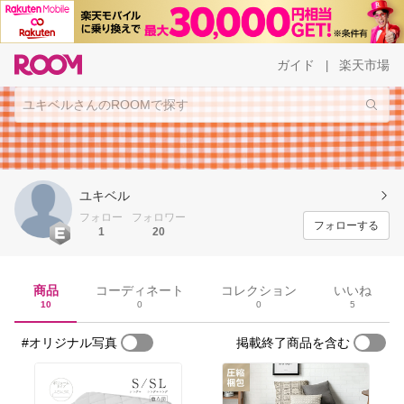
ガイド
楽天市場
|
ユキベル
フォロー
フォロワー
フォローする
1
20
商品
コーディネート
コレクション
いいね
10
0
0
5
#オリジナル写真
掲載終了商品を含む