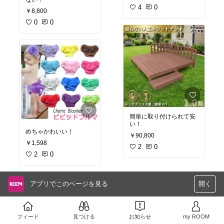
4
0
￥8,800
0
0
簡単に取り付けられて安
めちゃかわいい！
￥90,800
￥1,598
2
0
2
0
アプリでこのページを見る
開く
フィード
見つける
お知らせ
my ROOM