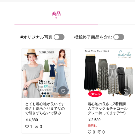
商品
5
#オリジナル写真
掲載終了商品を含む
とても着心地が良いです
着心地の良さに2着目購
長さも踝あたりまでなの
入ブラック＆チャコール
で引きずらないで済みま
グレー持ってます(*^^*)全
す
色集めたくなるなぁ
￥4,880
￥2,580
売切れ
1
0
0
0