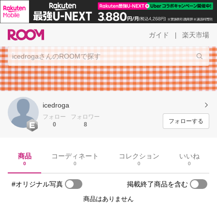
ガイド
楽天市場
|
icedroga
フォロー
フォロワー
フォローする
0
8
商品
コーディネート
コレクション
いいね
0
0
0
0
#オリジナル写真
掲載終了商品を含む
商品はありません