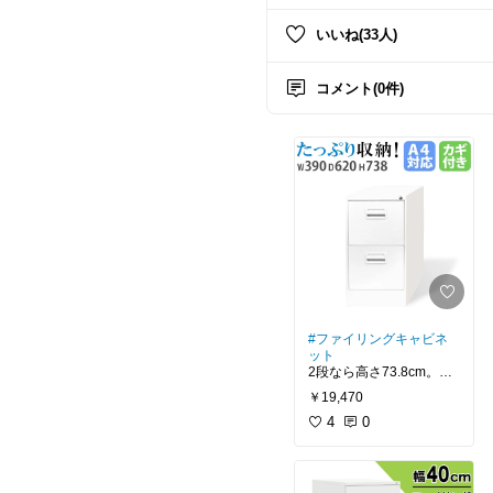
いいね(33人)
コメント(0件)
#ファイリングキャビネ
ット
2段なら高さ73.8cm。こ
の上にプリンターを置い
￥19,470
て、リビングダイニング
の片隅に置いておくのも
4
0
#書類整理
#ファイリング