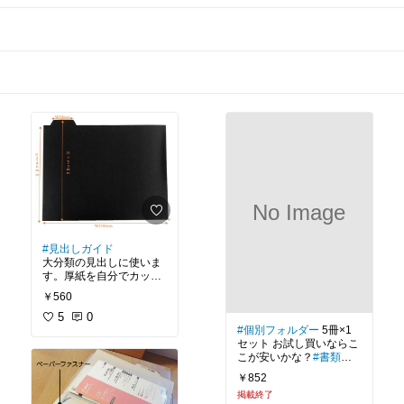
No Image
#見出しガイド
大分類の見出しに使いま
す。厚紙を自分でカット
しても作れるけど、面倒
￥560
くさい方はこちらからど
うぞ🤭
5
#書類整理
0
#ファ
#個別フォルダー
5冊×1
イリング
セット お試し買いならこ
こが安いかな？
#書類整
理
#ファイリング
￥852
掲載終了