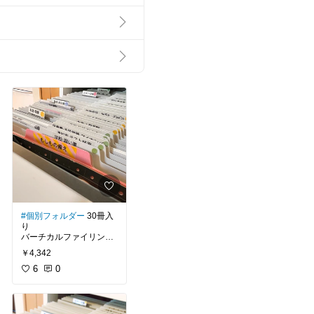
#個別フォルダー
30冊入
り
バーチカルファイリング
に使う コクヨ 発泡PP製
￥4,342
個別フォルダー。とても
丈夫で一度購入すれば一
6
0
生使える。おすすめNo.1
です。
#書類整理
#ファイ
リング
#必需品