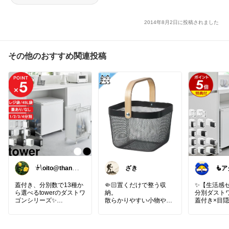
2014年8月2日に投稿されました
その他のおすすめ関連投稿
𓍯oito@thanks
ざき
🧜
ꕮ…
⚡️
をプ
蓋付き、分別数で13種か
🤏🏻置くだけで整う収
✨【生活感
ら選べるtowerのダストワ
納。
分別ダスト
ゴンシリーズ✨
散らかりやすい小物やタ
蓋付き×目
オル、野菜まで、ざっく
で、キッチ
…移動に便利なキャスタ
り入れるだけで絵になるI
題をまるっと
ーが便利♪
KEAのバスケット。ダー