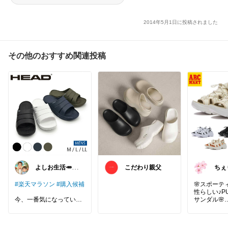
2014年5月1日に投稿されました
その他のおすすめ関連投稿
よしお生活🥕朝
こだわり親父
ちぇ
6時頃コレ👟
ンプ
#楽天マラソン
#購入候補
🌸スポーテ
性らしい♪P
今、一番気になっている
サンダル🌸
リカバリーサンダル👣✨
✅厚みのあ
ールで、足
テニスでHEADのラケッ
ボリューム