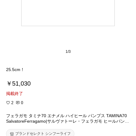
1/3
25.5cm！
￥51,030
掲載終了
2
0
フェラガモ タミナ70 エナメル ハイヒール パンプス TAMINA70
SalvatoreFerragamo|サルヴァトーレ・フェラガモ ヒールパンプ
ス 0519414 シンプル アーモンド トゥ パテント レザー 本革 太
ヒール ラウンド トゥ レディース 靴 正規品
ブランドセレクト シンフーライフ