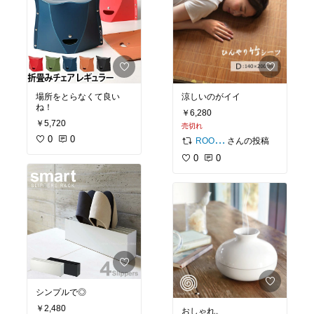
場所をとらなくて良い
涼しいのがイイ
ね！
￥6,280
￥5,720
売切れ
0
0
さんの投稿
ROOM編集部
0
0
シンプルで◎
￥2,480
おしゃれ。