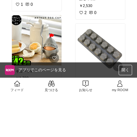
1
0
￥2,530
2
0
アプリでこのページを見る
開く
キュートv
￥1,780
肉球・・！
0
0
￥638
フィード
見つける
お知らせ
my ROOM
売切れ
さんの投稿
ichaya
1
0