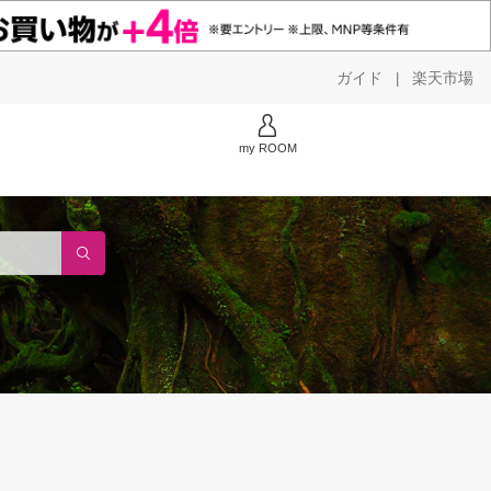
ガイド
楽天市場
|
my ROOM