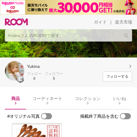
ガイド
楽天市場
|
Yukina
フォロー
フォロワー
フォローする
0
5
商品
コーディネート
コレクション
いいね
3
0
0
0
#オリジナル写真
掲載終了商品を含む