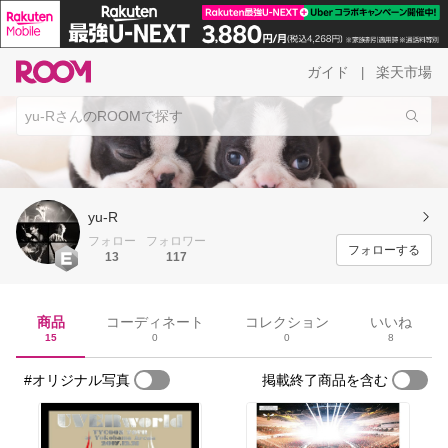
ガイド
楽天市場
|
yu-R
フォロー
フォロワー
フォローする
13
117
商品
コーディネート
コレクション
いいね
15
0
0
8
#オリジナル写真
掲載終了商品を含む