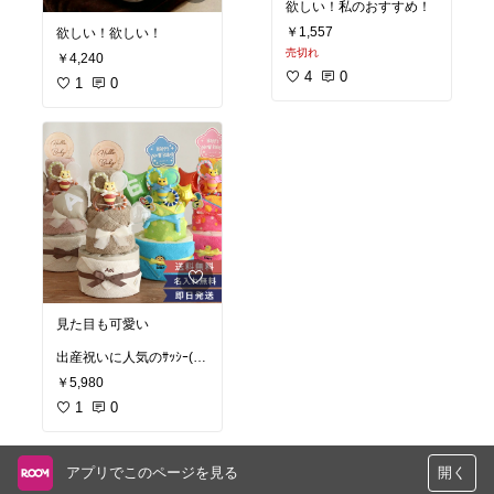
欲しい！私のおすすめ！
￥1,557
欲しい！欲しい！
売切れ
￥4,240
4
0
1
0
見た目も可愛い
出産祝いに人気のｻｯｼｰ(*
´｀)
￥5,980
1
0
アプリでこのページを見る
開く