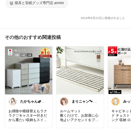
ン 【東谷/AZUMAYA】【取寄せ品】【HLS_DU】
寝具と安眠グッズ専門店 anmin
2014年8月21日に投稿されました
その他のおすすめ関連投稿
たかちゃん🌿シ
まりニャン🐾い
みっ
ンプルで心地よ
つもありがとう
らし
い暮らし
ございます
物🌿
お掃除や模様替えもラク
ルームマット
キャビネッ
ラク♡キャスター付きだ
敷くだけで、お部屋に心
ド チェスト
から重たい収納もスイス
地よいアクセントをプラ
ング 収納 
イ移動。中が透けない引
ス。
製 おしゃれ
き出しで生活感を隠しな
シンプルなストライプ柄
出し付き 木