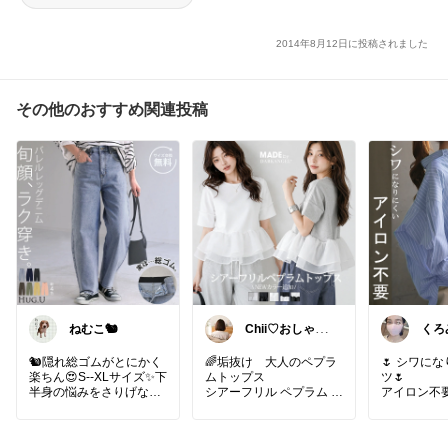
2014年8月12日に投稿されました
その他のおすすめ関連投稿
ねむこ🐿
Chii♡おしゃれ
くろ
で可愛いもの
レル
🐿隠れ総ゴムがとにかく
🌈垢抜け 大人のペプラ
🌷 シワに
楽ちん😍S--XLサイズ✨下
ムトップス
ツ🌷
半身の悩みをさりげなく
シアーフリル ペプラム が
アイロン不
カバー✨抜群のストレッ
おしゃれコーデにしてく
すね😊👏👏
チ生地で超快適な履き心
れる👗♡
地♡裏張りゴムで見た目
体型カバーもしてくれる
オーバーシ