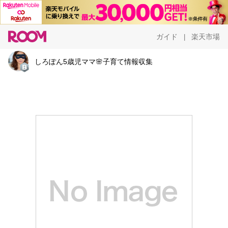
ガイド
楽天市場
|
しろぽん5歳児ママ🌸子育て情報収集