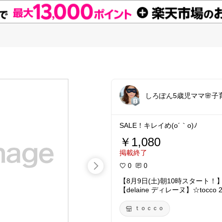
しろぽん5歳児ママ🌸子
SALE！キレイめ(o´｀o)ﾉ
￥1,080
掲載終了
0
0
【8月9日(土)朝10時スタート！】
【delaine ディレーヌ】☆tocco 20
164cmです。
ｔｏｃｃｏ