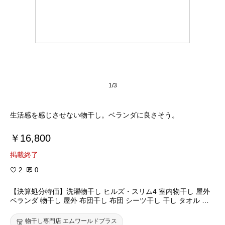
1/3
生活感を感じさせない物干し。ベランダに良さそう。
￥16,800
掲載終了
2
0
【決算処分特価】洗濯物干し ヒルズ・スリム4 室内物干し 屋外
ベランダ 物干し 屋外 布団干し 布団 シーツ干し 干し タオル バ
スタオル 物干 省スペース 大容量 おしゃれ ワイヤー ロープ 新築
部屋干し 洗濯 風に強い 倒れない ランドリールーム 送料無料
物干し専門店 エムワールドプラス