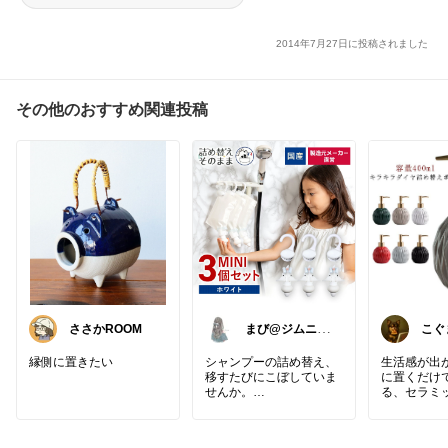
2014年7月27日に投稿されました
その他のおすすめ関連投稿
ささかROOM
まび@ジムニー
こぐ
通勤🚗働き女子
毎日感
縁側に置きたい
シャンプーの詰め替え、
生活感が出
移すたびにこぼしていま
に置くだけ
せんか。
る、セラミ
落なディスペ
ボトルへの詰め替えは、
最後まで使い切れず中身
市販の液体